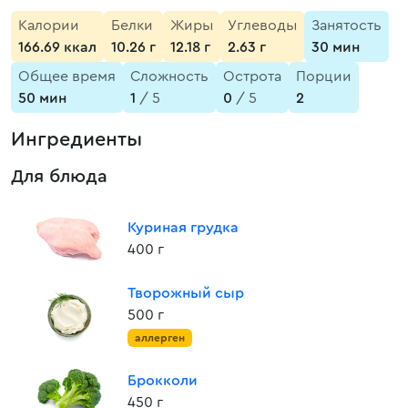
Калории
Белки
Жиры
Углеводы
Занятость
166.69 ккал
10.26 г
12.18 г
2.63 г
30 мин
Общее время
Сложность
Острота
Порции
50 мин
1
/ 5
0
/ 5
2
Ингредиенты
Для блюда
Куриная грудка
400 г
Творожный сыр
500 г
аллерген
Брокколи
450 г