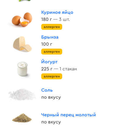
Куриное яйцо
180 г
— 3 шт.
аллерген
Брынза
100 г
аллерген
Йогурт
225 г
— 1 стакан
аллерген
Соль
по вкусу
Черный перец молотый
по вкусу