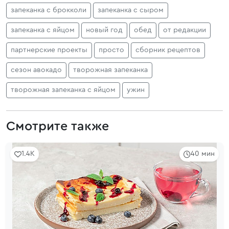
запеканка с брокколи
запеканка с сыром
запеканка с яйцом
новый год
обед
от редакции
партнерские проекты
просто
сборник рецептов
сезон авокадо
творожная запеканка
творожная запеканка с яйцом
ужин
Смотрите также
1.4K
40 мин