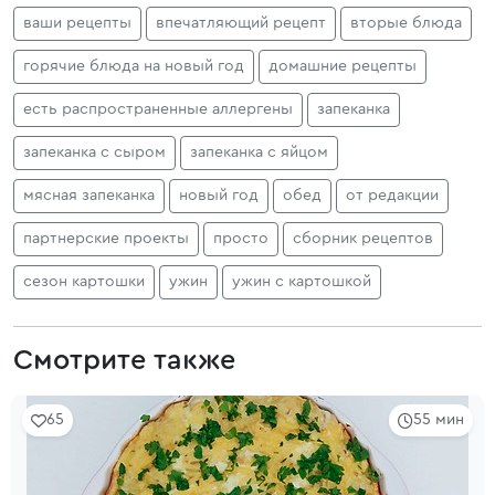
ваши рецепты
впечатляющий рецепт
вторые блюда
горячие блюда на новый год
домашние рецепты
есть распространенные аллергены
запеканка
запеканка с сыром
запеканка с яйцом
мясная запеканка
новый год
обед
от редакции
партнерские проекты
просто
сборник рецептов
сезон картошки
ужин
ужин с картошкой
Смотрите также
65
55 мин