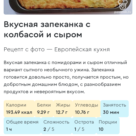
Вкусная запеканка с
колбасой и сыром
Рецепт с фото —
Европейская кухня
Вкусная запеканка с помидорами и сыром отличный
вариант сытного необычного ужина. Запеканка
готовится довольно просто, получается простым, но
добротным домашним блюдом, с разнообразием
продуктов и невероятным вкусом.
Калории
Белки
Жиры
Углеводы
Занятость
193.49 ккал
9.29 г
12.7 г
10.76 г
30 мин
Общее время
Сложность
Острота
Порции
1 ч
2
/ 5
1
/ 5
10