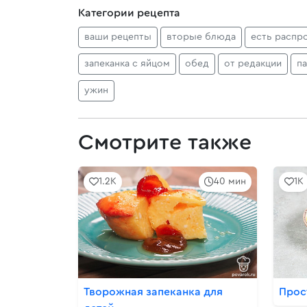
Категории рецепта
ваши рецепты
вторые блюда
есть распр
запеканка с яйцом
обед
от редакции
п
ужин
Смотрите также
1.2K
40 мин
1K
Творожная запеканка для
Прос