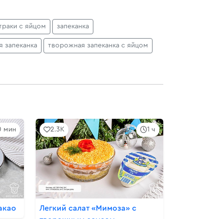
траки с яйцом
запеканка
 запеканка
творожная запеканка с яйцом
0 мин
2.3K
1 ч
акао
Легкий салат «Мимоза» с