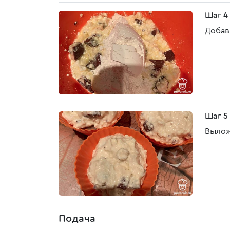
Шаг 4
Добав
Шаг 5
Вылож
Подача