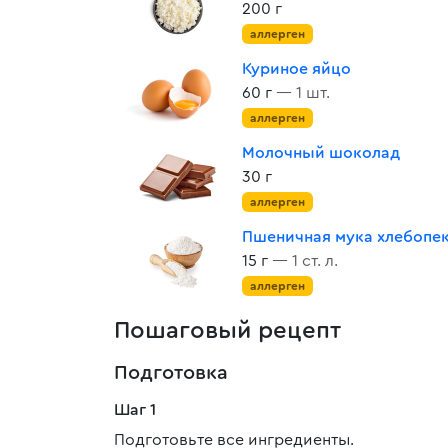
200 г
аллерген
Куриное яйцо
60 г
— 1 шт.
аллерген
Молочный шоколад
30 г
аллерген
Пшеничная мука хлебопе
15 г
— 1 ст. л.
аллерген
Пошаговый рецепт
Подготовка
Шаг 1
Подготовьте все ингредиенты.