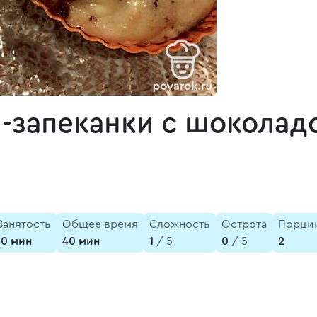
-запеканки с шоколад
Занятость
Общее время
Сложность
Острота
Порци
10 мин
40 мин
1
/ 5
0
/ 5
2