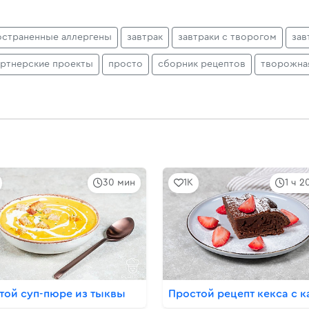
остраненные аллергены
завтрак
завтраки с творогом
зав
артнерские проекты
просто
сборник рецептов
творожная
30 мин
1K
1 ч 2
той суп-пюре из тыквы
Простой рецепт кекса с к