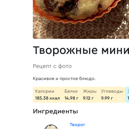
Творожные мини
Рецепт с фото
Красивое и простое блюдо.
Калории
Белки
Жиры
Углеводы
185.38 ккал
14.98 г
9.12 г
9.99 г
Ингредиенты
Творог