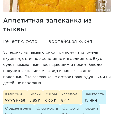
Аппетитная запеканка из
тыквы
Рецепт с фото —
Европейская кухня
Запеканка из тыквы с рикоттой получится очень
вкусным, отличное сочетание ингредиентов. Вкус
будет изысканным, насыщающим и ярким. Блюдо
получится красивым на вид и самое главное
полезным. Эта запеканка не оставит равнодушными ни
детей, не взрослых.
Калории
Белки
Жиры
Углеводы
Занятость
99.94 ккал
5.85 г
6.65 г
8.4 г
15 мин
Общее время
Сложность
Острота
Порции