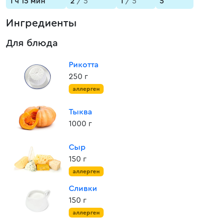
1 ч 15 мин
2
/ 5
1
/ 5
5
Ингредиенты
Для блюда
Рикотта
250 г
аллерген
Тыква
1000 г
Сыр
150 г
аллерген
Сливки
150 г
аллерген