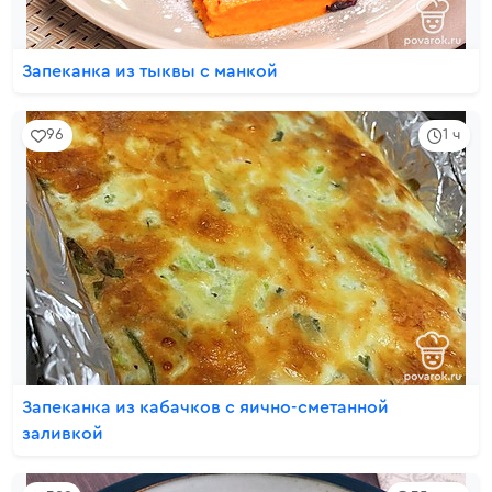
Запеканка из тыквы с манкой
96
1 ч
Запеканка из кабачков с яично-сметанной
заливкой