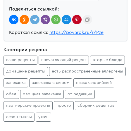
Поделиться ссылкой:
Короткая ссылка:
https://povarok.ru/r/Pze
Категории рецепта
ваши рецепты
впечатляющий рецепт
вторые блюда
домашние рецепты
есть распространенные аллергены
запеканка
запеканка с сыром
низкокалорийный
обед
овощная запеканка
от редакции
партнерские проекты
просто
сборник рецептов
сезон тыквы
ужин