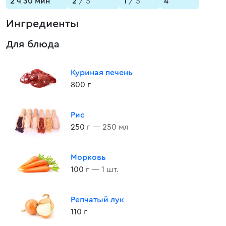
2 ч 30 мин
2
/ 5
1
/ 5
4
Ингредиенты
Для блюда
Куриная печень
800 г
Рис
250 г
— 250 мл
Морковь
100 г
— 1 шт.
Репчатый лук
110 г