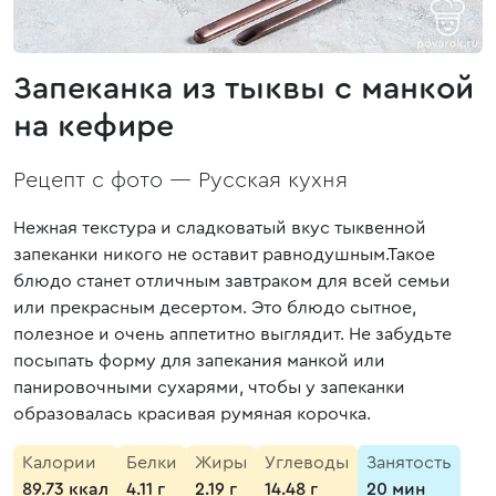
Запеканка из тыквы с манкой
на кефире
Рецепт с фото —
Русская кухня
Нежная текстура и сладковатый вкус тыквенной
запеканки никого не оставит равнодушным.Такое
блюдо станет отличным завтраком для всей семьи
или прекрасным десертом. Это блюдо сытное,
полезное и очень аппетитно выглядит. Не забудьте
посыпать форму для запекания манкой или
панировочными сухарями, чтобы у запеканки
образовалась красивая румяная корочка.
Калории
Белки
Жиры
Углеводы
Занятость
89.73 ккал
4.11 г
2.19 г
14.48 г
20 мин