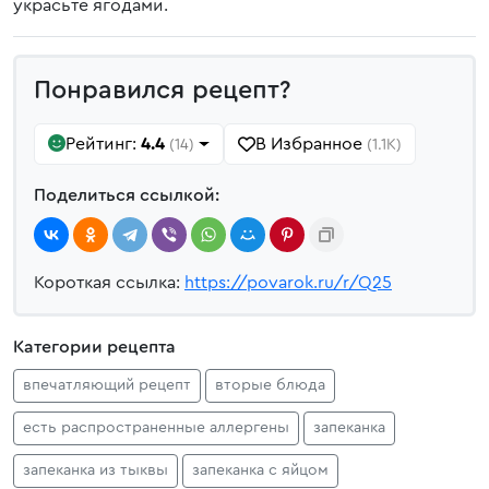
украсьте ягодами.
Понравился рецепт?
Рейтинг:
4.4
В Избранное
(14)
(1.1K)
Поделиться ссылкой:
Короткая ссылка:
https://povarok.ru/r/Q25
Категории рецепта
впечатляющий рецепт
вторые блюда
есть распространенные аллергены
запеканка
запеканка из тыквы
запеканка с яйцом