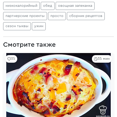
низкокалорийный
обед
овощная запеканка
партнерские проекты
просто
сборник рецептов
сезон тыквы
ужин
Смотрите также
35
35 мин