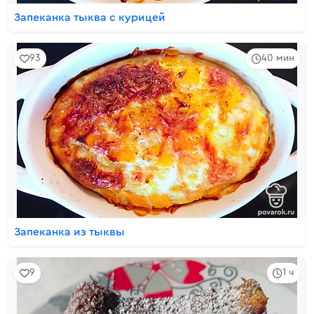
Запеканка тыква с курицей
93
40 мин
Запеканка из тыквы
9
1 ч