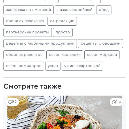
запеканка со сметаной
низкокалорийный
обед
овощная запеканка
от редакции
партнерские проекты
просто
рецепты с любимыми продуктами
рецепты с овощами
сборник рецептов
сезон картошки
сезон моркови
сезон помидоров
ужин
ужин с картошкой
Смотрите также
59
1 ч