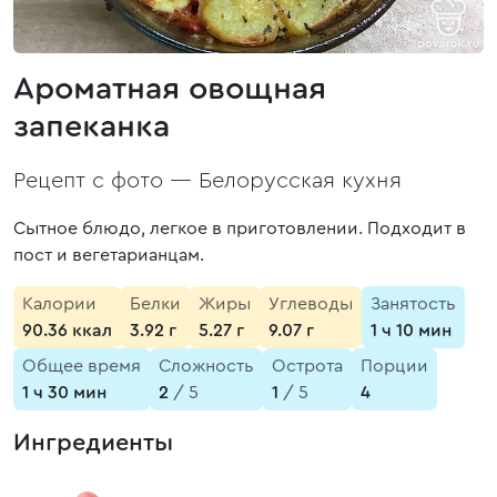
Ароматная овощная
запеканка
Рецепт с фото —
Белорусская кухня
Сытное блюдо, легкое в приготовлении. Подходит в
пост и вегетарианцам.
Калории
Белки
Жиры
Углеводы
Занятость
90.36 ккал
3.92 г
5.27 г
9.07 г
1 ч 10 мин
Общее время
Сложность
Острота
Порции
1 ч 30 мин
2
/ 5
1
/ 5
4
Ингредиенты