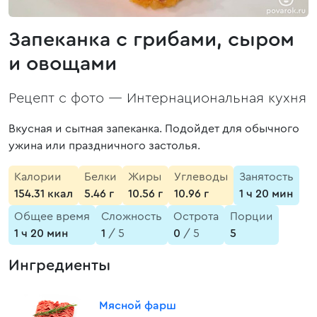
Запеканка с грибами, сыром
и овощами
Рецепт с фото —
Интернациональная кухня
Вкусная и сытная запеканка. Подойдет для обычного
ужина или праздничного застолья.
Калории
Белки
Жиры
Углеводы
Занятость
154.31 ккал
5.46 г
10.56 г
10.96 г
1 ч 20 мин
Общее время
Сложность
Острота
Порции
1 ч 20 мин
1
/ 5
0
/ 5
5
Ингредиенты
Мясной фарш