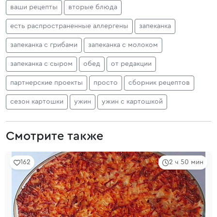
ваши рецепты
вторые блюда
есть распространенные аллергены
запеканка
запеканка с грибами
запеканка с молоком
запеканка с сыром
обед
от редакции
партнерские проекты
просто
сборник рецептов
сезон картошки
ужин
ужин с картошкой
Смотрите также
162
2 ч 50 мин