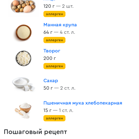
120 г
— 2 шт.
аллерген
Манная крупа
64 г
— 4 ст. л.
аллерген
Творог
200 г
аллерген
Сахар
50 г
— 2 ст. л.
Пшеничная мука хлебопекарная
15 г
— 1 ст. л.
аллерген
Пошаговый рецепт