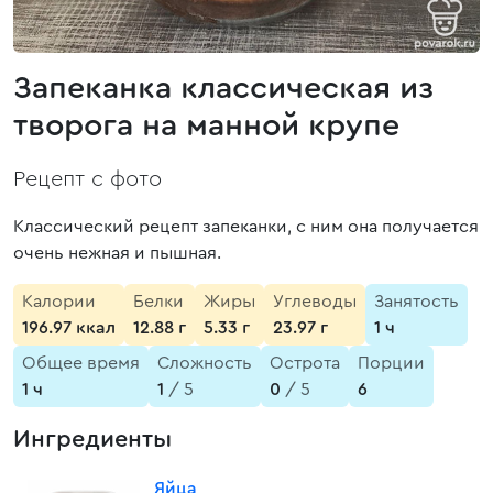
Запеканка классическая из
творога на манной крупе
Рецепт с фото
Классический рецепт запеканки, с ним она получается
очень нежная и пышная.
Калории
Белки
Жиры
Углеводы
Занятость
196.97 ккал
12.88 г
5.33 г
23.97 г
1 ч
Общее время
Сложность
Острота
Порции
1 ч
1
/ 5
0
/ 5
6
Ингредиенты
Яйца