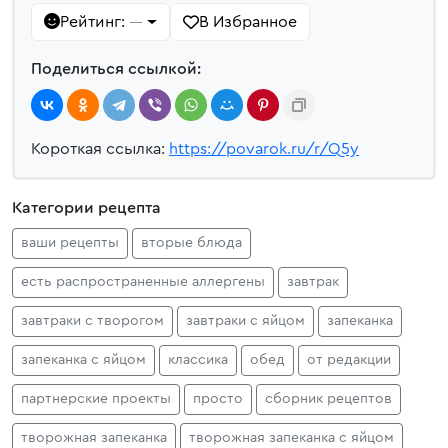
Рейтинг:
В Избранное
—
Поделиться ссылкой:
Короткая ссылка:
https://povarok.ru/r/Q5y
Категории рецепта
ваши рецепты
вторые блюда
есть распространенные аллергены
завтрак
завтраки с творогом
завтраки с яйцом
запеканка
запеканка с яйцом
классика
обед
от редакции
партнерские проекты
просто
сборник рецептов
творожная запеканка
творожная запеканка с яйцом