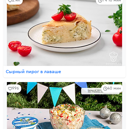
2.4K
1 ч 10 мин
Сырный пирог в лаваше
996
40 мин