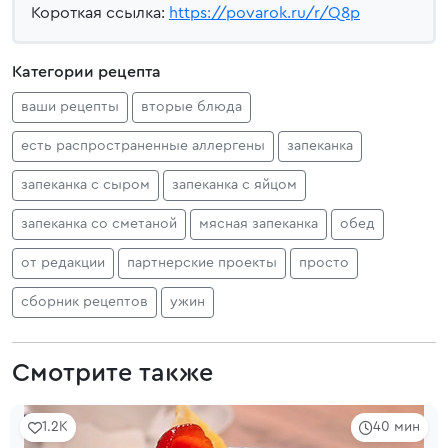
Короткая ссылка:
https://povarok.ru/r/Q8p
Категории рецепта
ваши рецепты
вторые блюда
есть распространенные аллергены
запеканка
запеканка с сыром
запеканка с яйцом
запеканка со сметаной
мясная запеканка
обед
от редакции
партнерские проекты
просто
сборник рецептов
ужин
Смотрите также
1.2K
40 мин