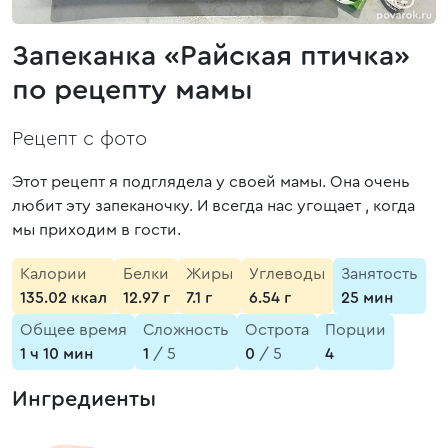
Запеканка «Райская птичка»
по рецепту мамы
Рецепт с фото
Этот рецепт я подглядела у своей мамы. Она очень
любит эту запеканочку. И всегда нас угощает , когда
мы приходим в гости.
Калории
Белки
Жиры
Углеводы
Занятость
135.02 ккал
12.97 г
7.1 г
6.54 г
25 мин
Общее время
Сложность
Острота
Порции
1 ч 10 мин
1
/ 5
0
/ 5
4
Ингредиенты