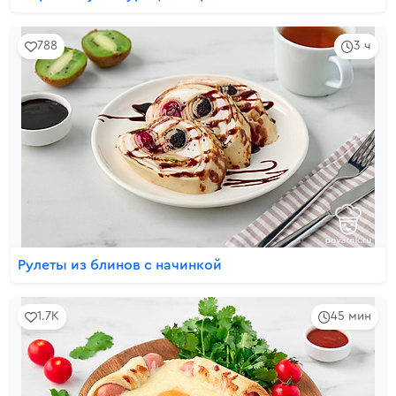
788
3 ч
Рулеты из блинов с начинкой
1.7K
45 мин