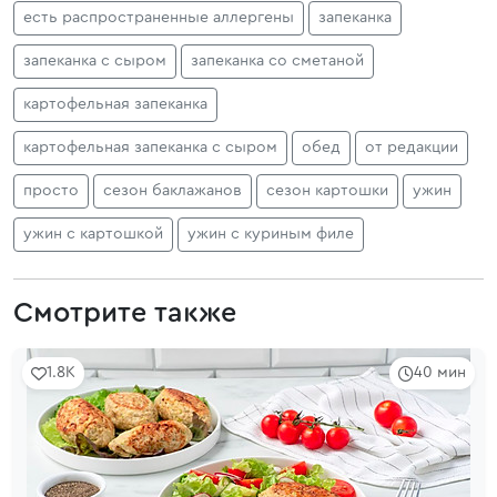
есть распространенные аллергены
запеканка
запеканка с сыром
запеканка со сметаной
картофельная запеканка
картофельная запеканка с сыром
обед
от редакции
просто
сезон баклажанов
сезон картошки
ужин
ужин с картошкой
ужин с куриным филе
Смотрите также
1.8K
40 мин