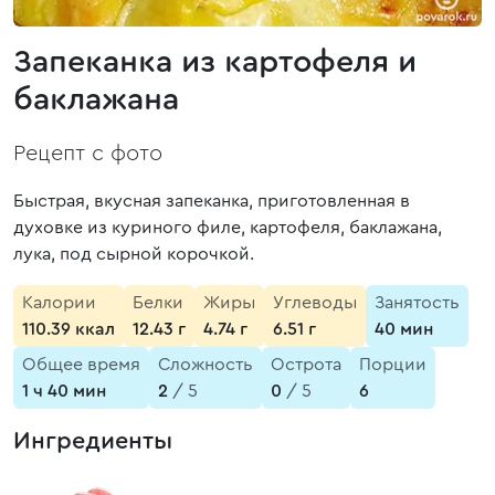
Запеканка из картофеля и
баклажана
Рецепт с фото
Быстрая, вкусная запеканка, приготовленная в
духовке из куриного филе, картофеля, баклажана,
лука, под сырной корочкой.
Калории
Белки
Жиры
Углеводы
Занятость
110.39 ккал
12.43 г
4.74 г
6.51 г
40 мин
Общее время
Сложность
Острота
Порции
1 ч 40 мин
2
/ 5
0
/ 5
6
Ингредиенты