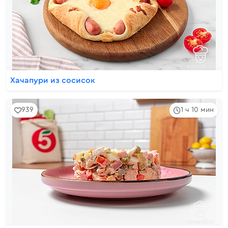
Хачапури из сосисок
939
1 ч 10 мин