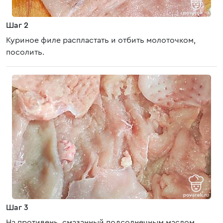
Шаг 2
Куриное филе распластать и отбить молоточком,
посолить.
Шаг 3
На противень, смазанный подсолнечным маслом,