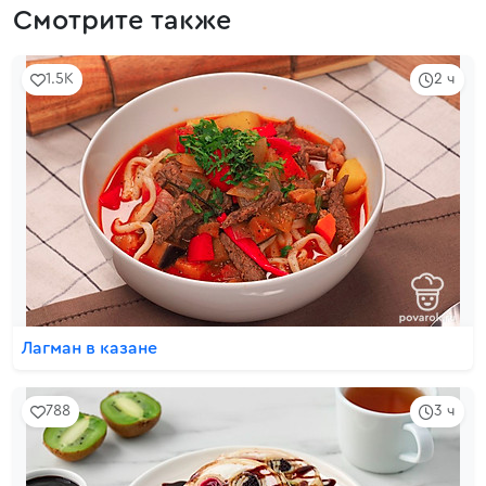
Смотрите также
1.5K
2 ч
Лагман в казане
788
3 ч