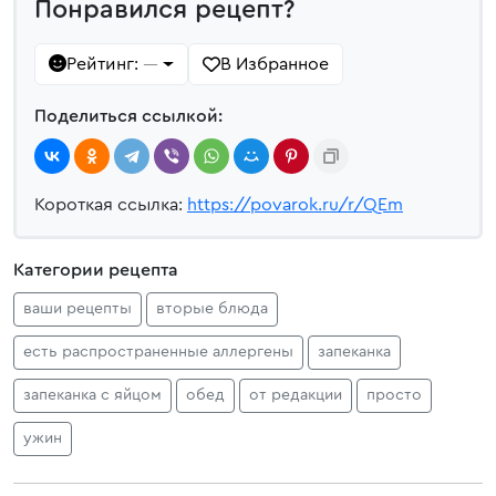
Понравился рецепт?
Рейтинг:
В Избранное
—
Поделиться ссылкой:
Короткая ссылка:
https://povarok.ru/r/QEm
Категории рецепта
ваши рецепты
вторые блюда
есть распространенные аллергены
запеканка
запеканка с яйцом
обед
от редакции
просто
ужин