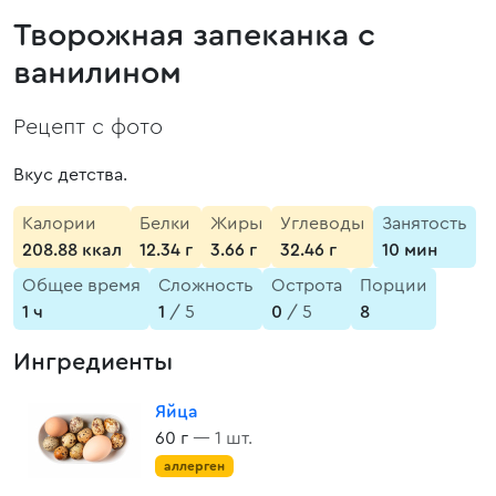
Творожная запеканка с
ванилином
Рецепт с фото
Вкус детства.
Калории
Белки
Жиры
Углеводы
Занятость
208.88 ккал
12.34 г
3.66 г
32.46 г
10 мин
Общее время
Сложность
Острота
Порции
1 ч
1
/ 5
0
/ 5
8
Ингредиенты
Яйца
60 г
— 1 шт.
аллерген