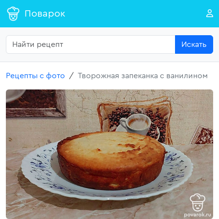
Поварок
Искать
Рецепты с фото
Творожная запеканка с ванилином