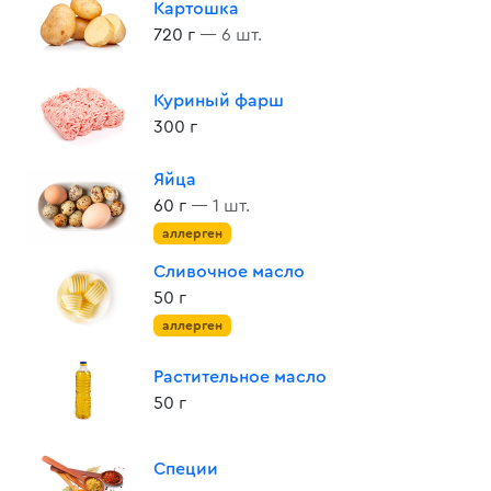
Картошка
720 г
— 6 шт.
Куриный фарш
300 г
Яйца
60 г
— 1 шт.
аллерген
Сливочное масло
50 г
аллерген
Растительное масло
50 г
Специи