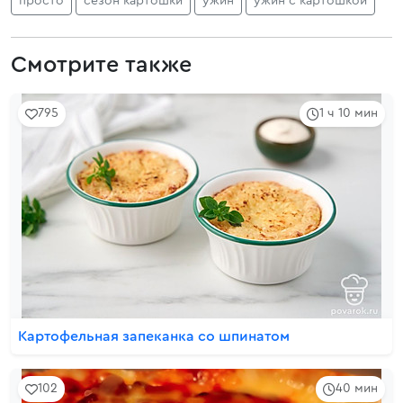
просто
сезон картошки
ужин
ужин с картошкой
Смотрите также
795
1 ч 10 мин
Картофельная запеканка со шпинатом
102
40 мин