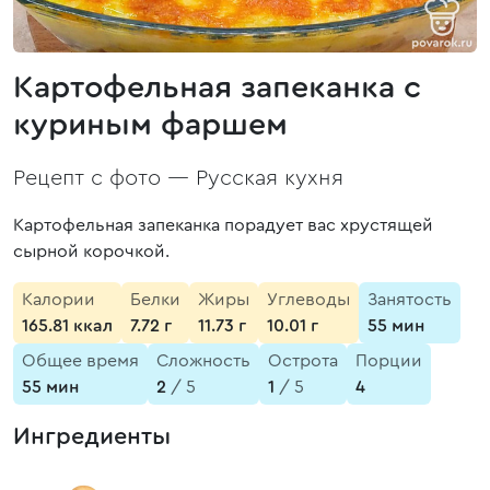
Картофельная запеканка с
куриным фаршем
Рецепт с фото —
Русская кухня
Картофельная запеканка порадует вас хрустящей
сырной корочкой.
Калории
Белки
Жиры
Углеводы
Занятость
165.81 ккал
7.72 г
11.73 г
10.01 г
55 мин
Общее время
Сложность
Острота
Порции
55 мин
2
/ 5
1
/ 5
4
Ингредиенты