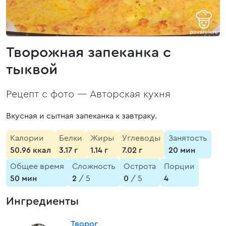
Творожная запеканка с
тыквой
Рецепт с фото —
Авторская кухня
Вкусная и сытная запеканка к завтраку.
Калории
Белки
Жиры
Углеводы
Занятость
50.96 ккал
3.17 г
1.14 г
7.02 г
20 мин
Общее время
Сложность
Острота
Порции
50 мин
2
/ 5
0
/ 5
4
Ингредиенты
Творог