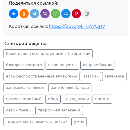
Поделиться ссылкой:
Короткая ссылка:
https://povarok.ru/r/QHV
Категории рецепта
Ваши рецепты с продуктами «Пятёрочки»
блюда из творога
ваши рецепты
вторые блюда
есть распространенные аллергены
завтрак
запеканка
запеканка из тыквы
запеченные блюда
низкокалорийный
обед
от редакции
просто
сезон тыквы
творожная запеканка
творожная запеканка с тыквой
ужин