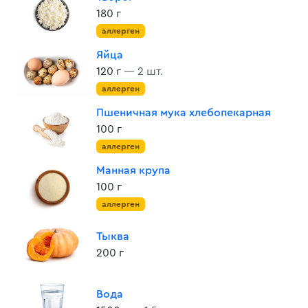
180 г
аллерген
Яйца
120 г
— 2 шт.
аллерген
Пшеничная мука хлебопекарная
100 г
аллерген
Манная крупа
100 г
аллерген
Тыква
200 г
Вода