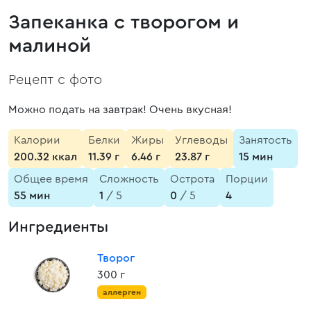
Запеканка с творогом и
малиной
Рецепт с фото
Можно подать на завтрак! Очень вкусная!
Калории
Белки
Жиры
Углеводы
Занятость
200.32 ккал
11.39 г
6.46 г
23.87 г
15 мин
Общее время
Сложность
Острота
Порции
55 мин
1
/ 5
0
/ 5
4
Ингредиенты
Творог
300 г
аллерген