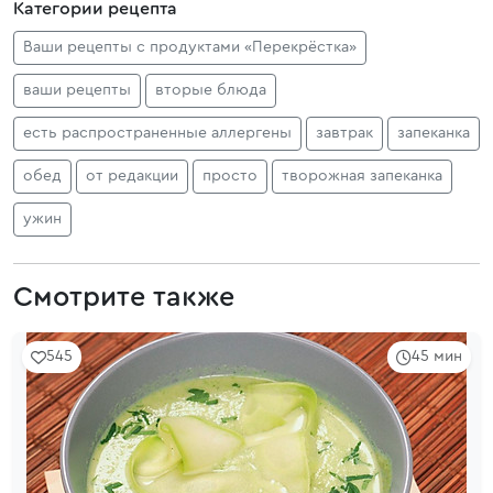
Категории рецепта
Ваши рецепты с продуктами «Перекрёстка»
ваши рецепты
вторые блюда
есть распространенные аллергены
завтрак
запеканка
обед
от редакции
просто
творожная запеканка
ужин
Смотрите также
545
45 мин