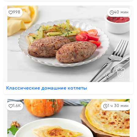
998
40 мин
Классические домашние котлеты
1.6K
1 ч 30 мин