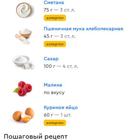
Сметана
75 г
— 3 ст. л.
аллерген
Пшеничная мука хлебопекарная
45 г
— 3 ст. л.
аллерген
Сахар
100 г
— 4 ст. л.
Малина
по вкусу
Куриное яйцо
60 г
— 1 шт.
аллерген
Пошаговый рецепт