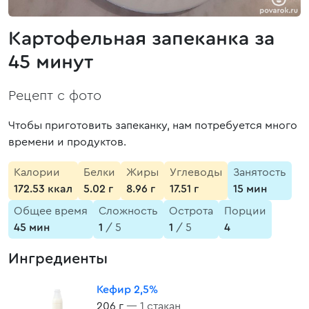
Картофельная запеканка за
45 минут
Рецепт с фото
Чтобы приготовить запеканку, нам потребуется много
времени и продуктов.
Калории
Белки
Жиры
Углеводы
Занятость
172.53 ккал
5.02 г
8.96 г
17.51 г
15 мин
Общее время
Сложность
Острота
Порции
45 мин
1
/ 5
1
/ 5
4
Ингредиенты
Кефир 2,5%
206 г
— 1 стакан