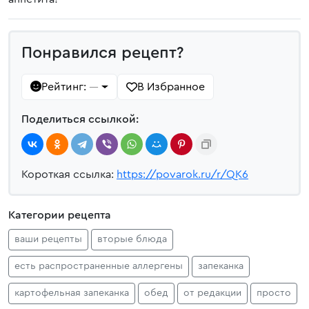
Понравился рецепт?
Рейтинг:
В Избранное
—
Поделиться ссылкой:
Короткая ссылка:
https://povarok.ru/r/QK6
Категории рецепта
ваши рецепты
вторые блюда
есть распространенные аллергены
запеканка
картофельная запеканка
обед
от редакции
просто