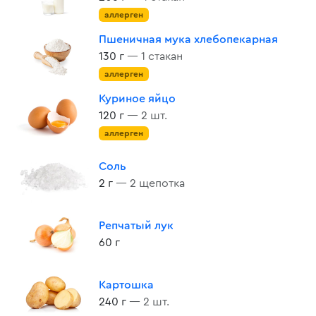
аллерген
Пшеничная мука хлебопекарная
130 г
— 1 стакан
аллерген
Куриное яйцо
120 г
— 2 шт.
аллерген
Соль
2 г
— 2 щепотка
Репчатый лук
60 г
Картошка
240 г
— 2 шт.