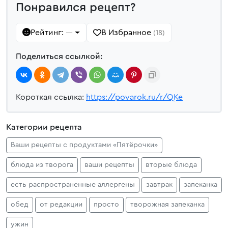
Понравился рецепт?
Рейтинг:
В Избранное
—
(18)
Поделиться ссылкой:
Короткая ссылка:
https://povarok.ru/r/QKe
Категории рецепта
Ваши рецепты с продуктами «Пятёрочки»
блюда из творога
ваши рецепты
вторые блюда
есть распространенные аллергены
завтрак
запеканка
обед
от редакции
просто
творожная запеканка
ужин