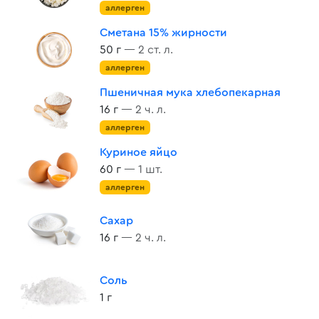
аллерген
Сметана 15% жирности
50 г
— 2 ст. л.
аллерген
Пшеничная мука хлебопекарная
16 г
— 2 ч. л.
аллерген
Куриное яйцо
60 г
— 1 шт.
аллерген
Сахар
16 г
— 2 ч. л.
Соль
1 г