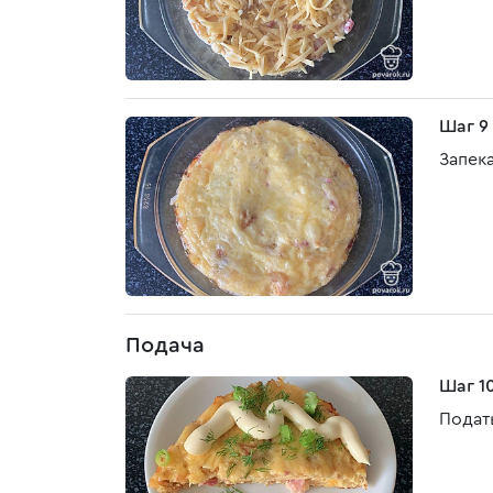
Шаг 9
Запека
Подача
Шаг 1
Подат