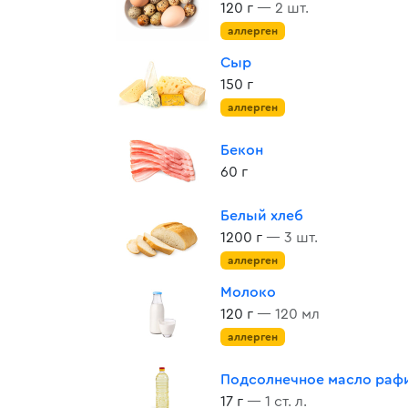
120 г
— 2 шт.
аллерген
Сыр
150 г
аллерген
Бекон
60 г
Белый хлеб
1200 г
— 3 шт.
аллерген
Молоко
120 г
— 120 мл
аллерген
Подсолнечное масло раф
17 г
— 1 ст. л.