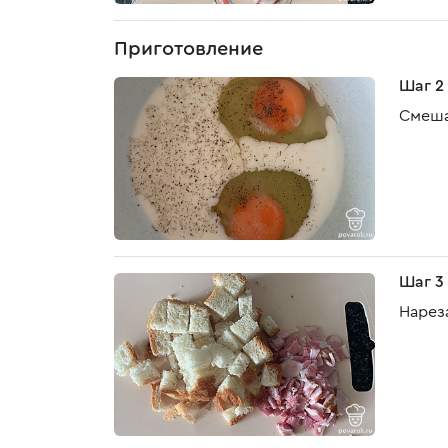
Приготовление
Шаг 2
Смеша
Шаг 3
Нареза