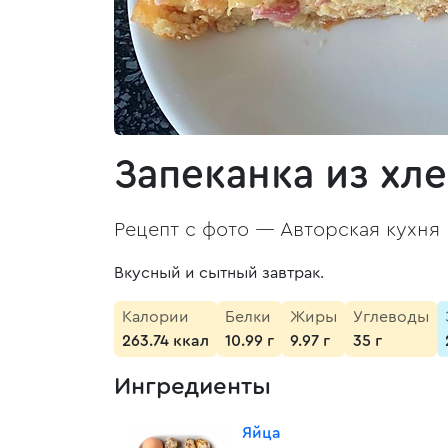
Запеканка из хле
Рецепт с фото —
Авторская кухня
Вкусный и сытный завтрак.
Калории
Белки
Жиры
Углеводы
263.74 ккал
10.99 г
9.97 г
35 г
Ингредиенты
Яйца