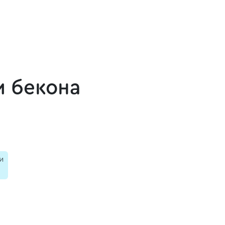
и бекона
и