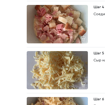
Шаг 4
Соеди
Шаг 5
Сыр на
Шаг 6