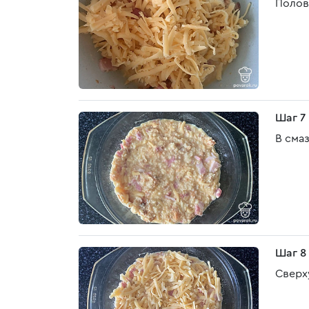
Полов
Шаг 7
В сма
Шаг 8
Сверх