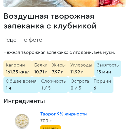
Воздушная творожная
запеканка с клубникой
Рецепт с фото
Нежная творожная запеканка с ягодами. Без муки.
Калории
Белки
Жиры
Углеводы
Занятость
161.33 ккал
10.71 г
7.97 г
11.99 г
15 мин
Общее время
Сложность
Острота
Порции
1 ч
1
/ 5
0
/ 5
6
Ингредиенты
Творог 9% жирности
700 г
аллерген