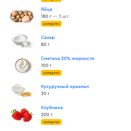
Яйца
180 г
— 3 шт.
аллерген
Сахар
80 г
Сметана 20% жирности
100 г
аллерген
Кукурузный крахмал
30 г
Клубника
200 г
аллерген