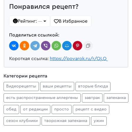
Понравился рецепт?
Рейтинг:
В Избранное
—
Поделиться ссылкой:
Короткая ссылка:
https://povarok.ru/r/QLQ
Категории рецепта
Видеорецепты
ваши рецепты
вторые блюда
есть распространенные аллергены
завтрак
запеканка
обед
от редакции
просто
рецепт с видео
сезон клубники
творожная запеканка
ужин