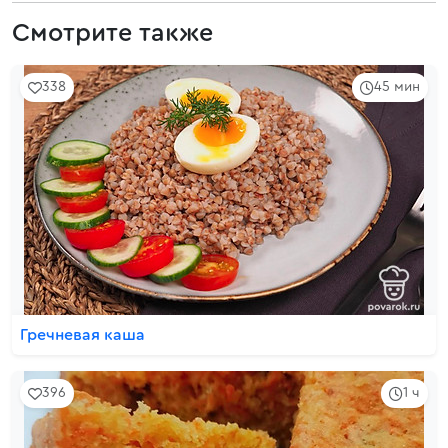
Смотрите также
338
45 мин
Гречневая каша
396
1 ч