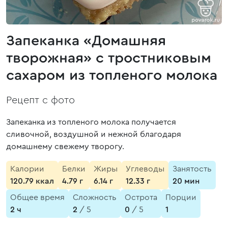
Запеканка «Домашняя
творожная» с тростниковым
сахаром из топленого молока
Рецепт с фото
Запеканка из топленого молока получается
сливочной, воздушной и нежной благодаря
домашнему свежему творогу.
Калории
Белки
Жиры
Углеводы
Занятость
120.79 ккал
4.79 г
6.14 г
12.33 г
20 мин
Общее время
Сложность
Острота
Порции
2 ч
2
/ 5
0
/ 5
1