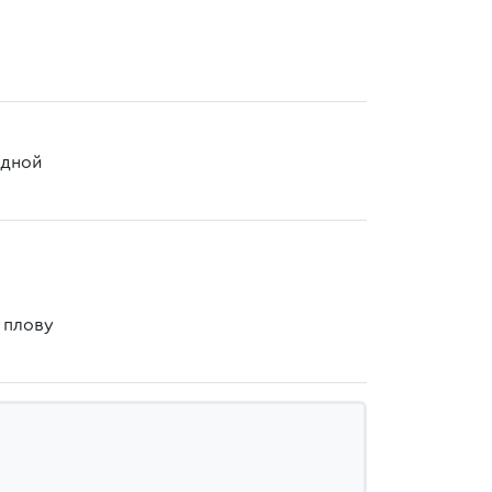
одной
 плову