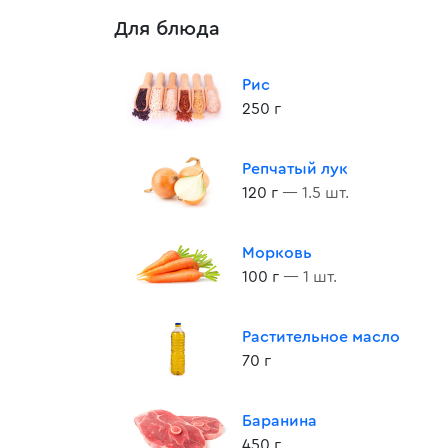
Для блюда
Рис
250 г
Репчатый лук
120 г
— 1.5 шт.
Морковь
100 г
— 1 шт.
Растительное масло
70 г
Баранина
450 г