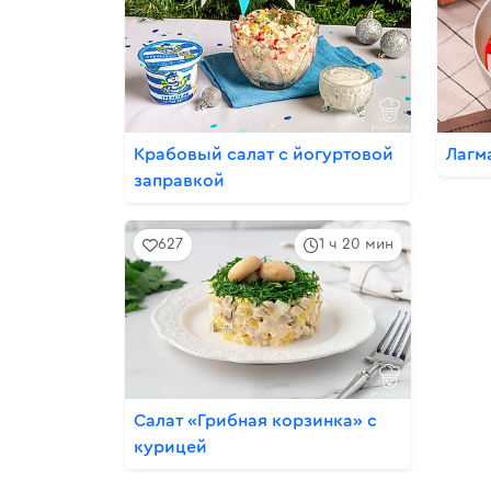
Крабовый салат с йогуртовой
Лагм
заправкой
627
1 ч 20 мин
Салат «Грибная корзинка» с
курицей