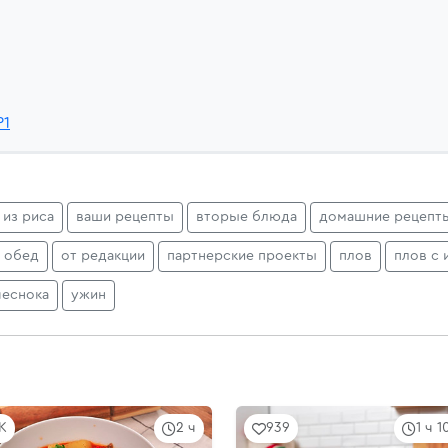
P1
 из риса
ваши рецепты
вторые блюда
домашние рецепт
обед
от редакции
партнерские проекты
плов
плов с
чеснока
ужин
5K
2 ч
939
1 ч 