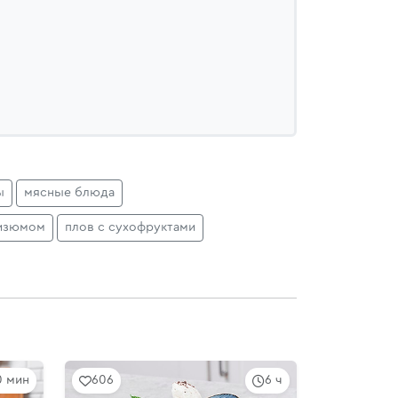
ы
мясные блюда
 изюмом
плов с сухофруктами
10 мин
606
6 ч