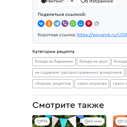
Рейтинг:
В Избранное
—
Поделиться ссылкой:
Короткая ссылка:
https://povarok.ru/r/Q
Категории рецепта
блюда из баранины
блюда из круп
блюда
не содержит распространенных аллергенов
сборник рецептов
сезон моркови
сезон 
Смотрите также
996
40 мин
1.