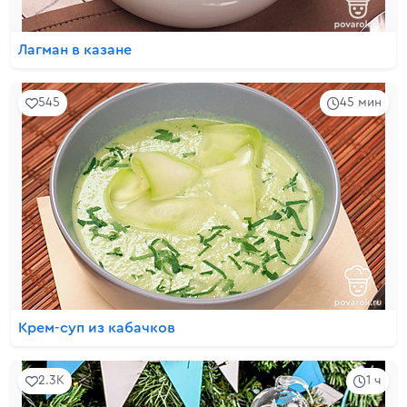
Лагман в казане
545
45 мин
Крем-суп из кабачков
2.3K
1 ч