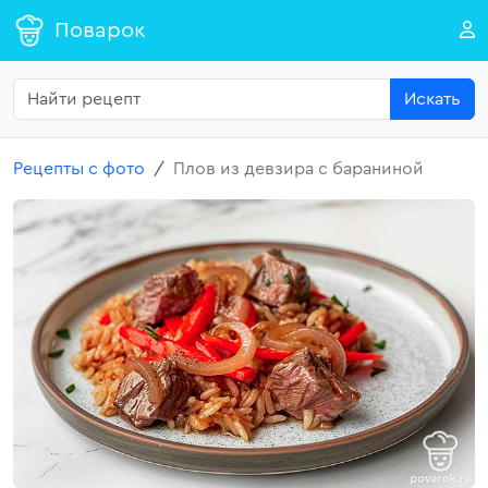
Поварок
Искать
Рецепты с фото
Плов из девзира с бараниной