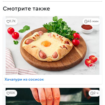
Смотрите также
1.7K
45 мин
Хачапури из сосисок
10K
2 ч