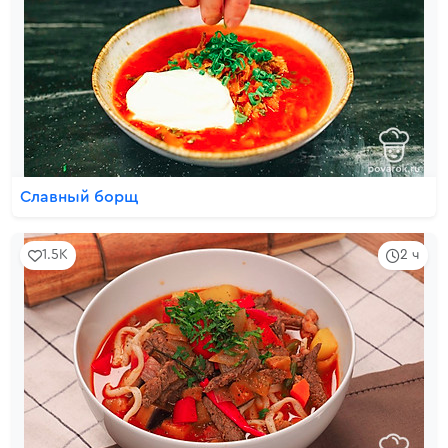
Славный борщ
1.5K
2 ч