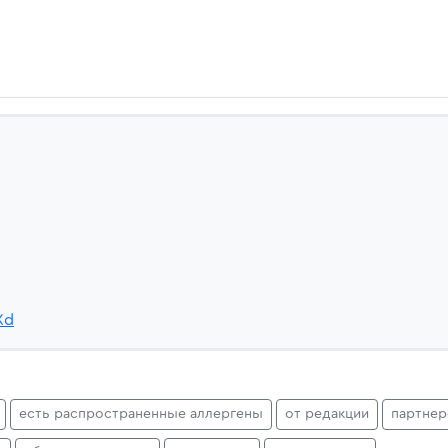
Xd
есть распространенные аллергены
от редакции
партнер