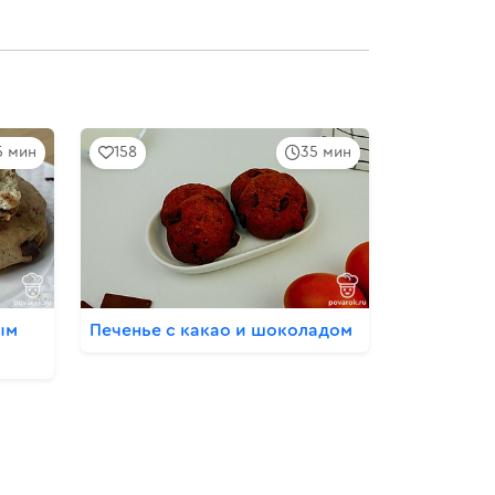
5 мин
158
35 мин
ым
Печенье с какао и шоколадом