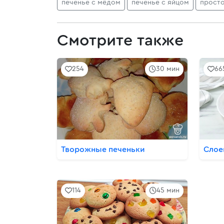
печенье с мёдом
печенье с яйцом
прост
Смотрите также
254
30 мин
66
Творожные печеньки
Слое
114
45 мин