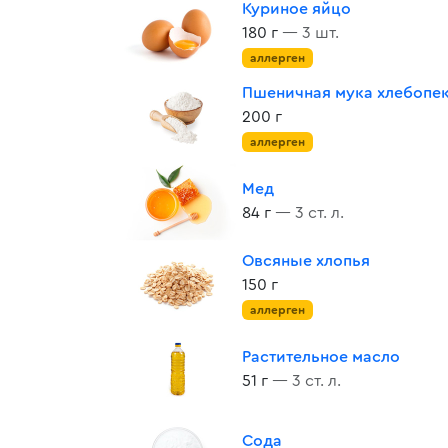
Куриное яйцо
180 г
— 3 шт.
аллерген
Пшеничная мука хлебопе
200 г
аллерген
Мед
84 г
— 3 ст. л.
Овсяные хлопья
150 г
аллерген
Растительное масло
51 г
— 3 ст. л.
Сода