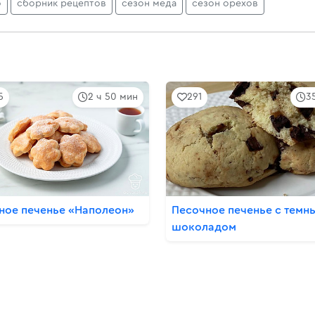
о
сборник рецептов
сезон меда
сезон орехов
5
2 ч 50 мин
291
3
ное печенье «Наполеон»
Песочное печенье с темн
шоколадом