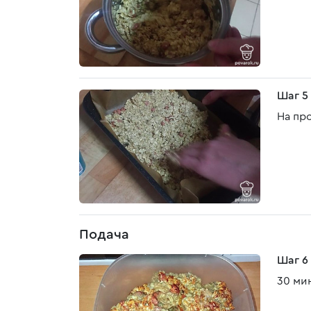
Шаг 5
На пр
Подача
Шаг 6
30 мин