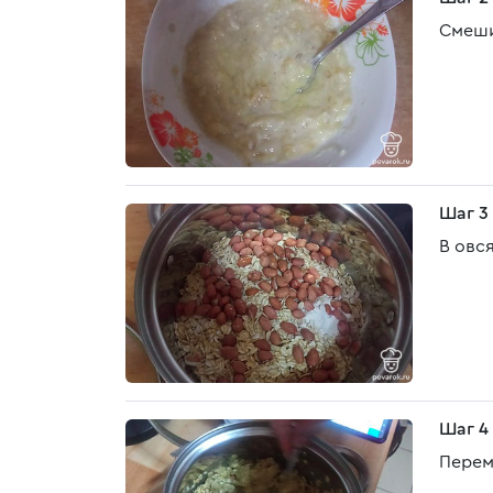
Смеши
Шаг 3
В овс
Шаг 4
Перем