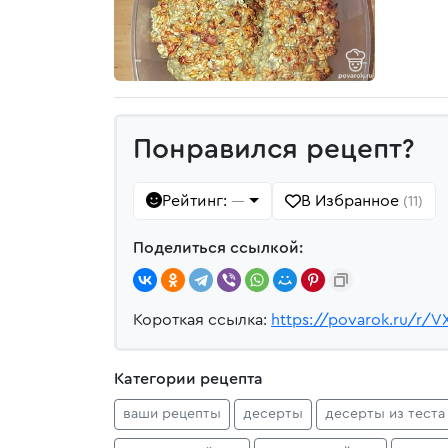
Понравился рецепт?
Рейтинг:
В Избранное
—
(11)
Поделиться ссылкой:
Короткая ссылка:
https://povarok.ru/r/V
Категории рецепта
ваши рецепты
десерты
десерты из теста