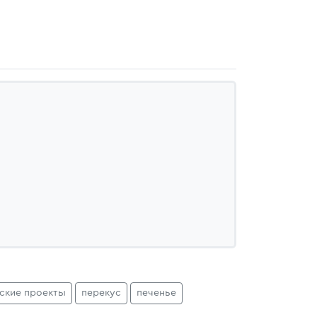
ские проекты
перекус
печенье