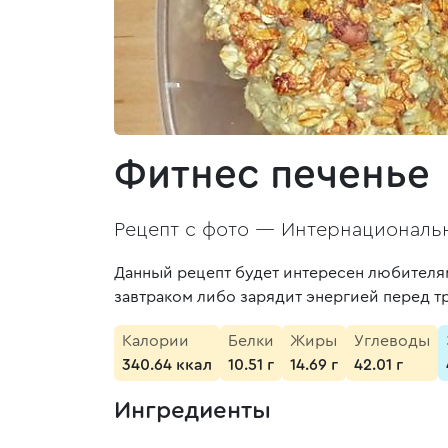
Фитнес печенье
Рецепт с фото —
Интернациональн
Данный рецепт будет интересен любителя
завтраком либо зарядит энергией перед т
Калории
Белки
Жиры
Углеводы
340.64 ккал
10.51 г
14.69 г
42.01 г
Ингредиенты