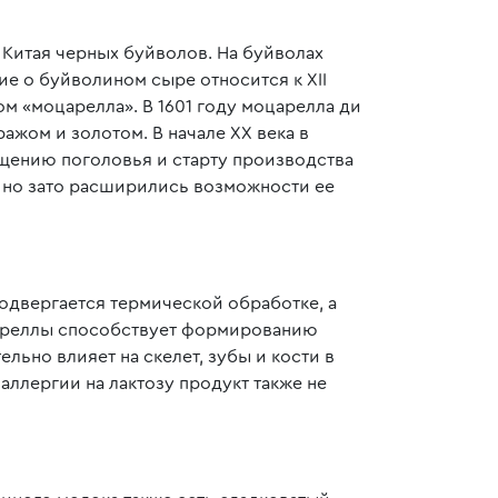
 Китая черных буйволов. На буйволах
е о буйволином сыре относится к XII
м «моцарелла». В 1601 году моцарелла ди
ажом и золотом. В начале XX века в
ащению поголовья и старту производства
, но зато расширились возможности ее
подвергается термической обработке, а
цареллы способствует формированию
льно влияет на скелет, зубы и кости в
 аллергии на лактозу продукт также не