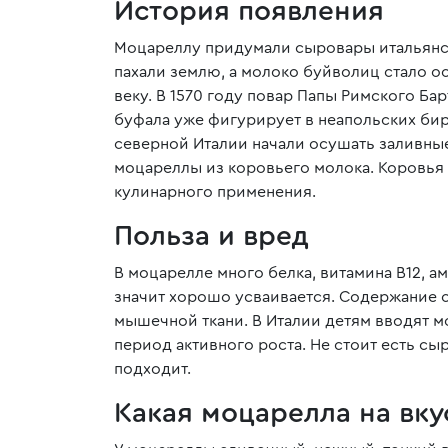
История появления
Моцареллу придумали сыровары итальянско
пахали землю, а молоко буйволиц стало о
веку. В 1570 году повар Папы Римского Б
буфала уже фигурирует в неапольских бир
северной Италии начали осушать заливные
моцареллы из коровьего молока. Коровья 
кулинарного применения.
Польза и вред
В моцарелле много белка, витамина В12, а
значит хорошо усваивается. Содержание 
мышечной ткани. В Италии детям вводят моц
период активного роста. Не стоит есть сыр
подходит.
Какая моцарелла на вку