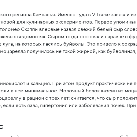
го региона Кампанья. Именно туда в VII веке завезли из
сновой для кулинарных экспериментов. Первое упоминани
артоломео Скаппи впервые назвал свежий белый сыр слово
жевых ведомостях. Сыром тогда торговали наравне с фур
 луга, на которых паслись буйволы. Это привело к сокр
моцарелла получилась не такой жирной, как буйволиная
минокислот и кальция. При этом продукт практически не 
соли в нем минимальное. Молочный белок казеин из мо
ареллу в рацион с трех лет: считается, что сыр положите
, если есть язва, гипертония или заболевания почек. При
с