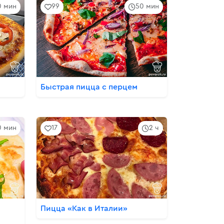
0 мин
99
50 мин
Быстрая пицца с перцем
0 мин
17
2 ч
Пицца «Как в Италии»