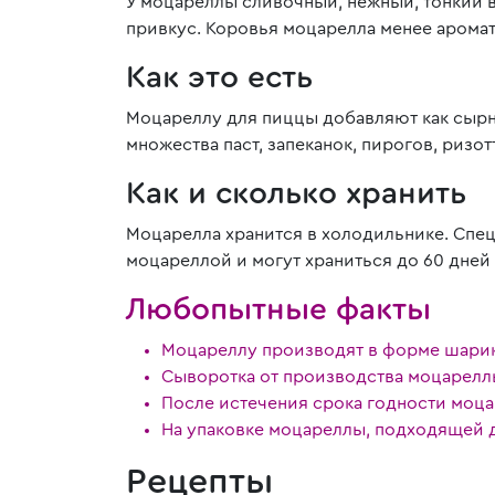
У моцареллы сливочный, нежный, тонкий в
привкус. Коровья моцарелла менее ароматн
Как это есть
Моцареллу для пиццы добавляют как сырны
множества паст, запеканок, пирогов, риз
Как и сколько хранить
Моцарелла хранится в холодильнике. Спе
моцареллой и могут храниться до 60 дней
Любопытные факты
Моцареллу производят в форме шарико
Сыворотка от производства моцареллы
После истечения срока годности моца
На упаковке моцареллы, подходящей д
Рецепты