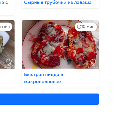
ка с
Сырные трубочки из лаваша
5 мин
10 мин
Быстрая пицца в
микроволновке