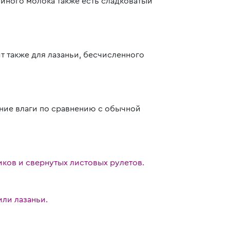
иного молока также есть сладковатый
т также для лазаньи, бесчисленного
ние влаги по сравнению с обычной
иков и свернутых листовых рулетов.
ли лазаньи.