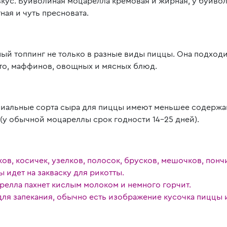
кус. Буйволиная моцарелла кремовая и жирная, у буйвол
ая и чуть пресновата.
й топпинг не только в разные виды пиццы. Она подходи
отто, маффинов, овощных и мясных блюд.
циальные сорта сыра для пиццы имеют меньшее содержа
 (у обычной моцареллы срок годности 14-25 дней).
в, косичек, узелков, полосок, брусков, мешочков, понч
 идет на закваску для рикотты.
релла пахнет кислым молоком и немного горчит.
ля запекания, обычно есть изображение кусочка пиццы и