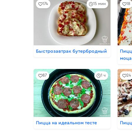
174
15 мин
18
Быстрозавтрак бутербродный
Пицц
моца
87
1 ч
24
Пицца на идеальном тесте
Пицц