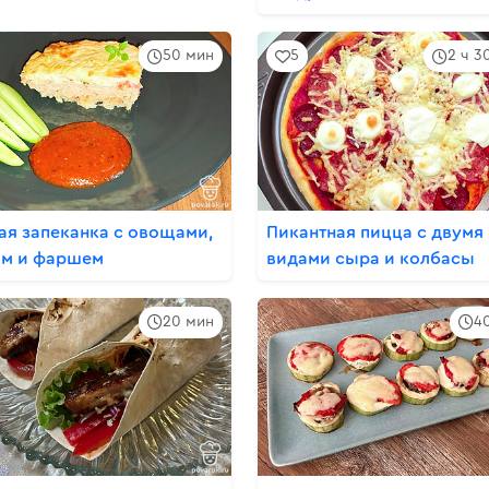
50 мин
5
2 ч 3
ая запеканка с овощами,
Пикантная пицца с двумя
м и фаршем
видами сыра и колбасы
20 мин
4