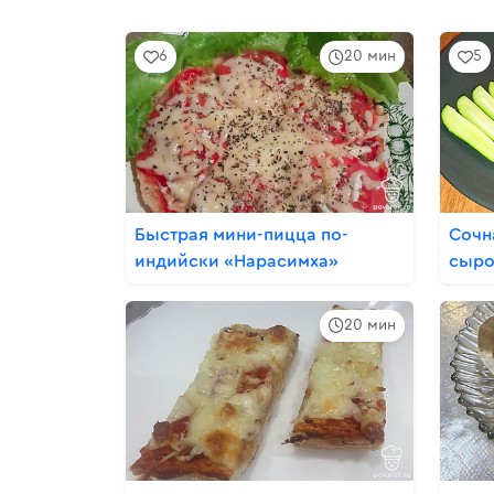
6
20 мин
5
Быстрая мини-пицца по-
Сочн
индийски «Нарасимха»
сыро
20 мин