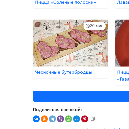
Пицца «Соленые полоски»
Лава
20 мин
Чесночные бутербродцы
Пицц
«Гав
Поделиться ссылкой: