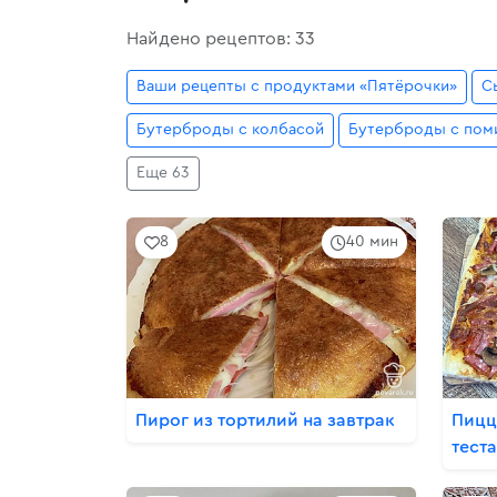
Найдено рецептов: 33
Ваши рецепты с продуктами «Пятёрочки»
С
Бутерброды с колбасой
Бутерброды с пом
Еще 63
8
40 мин
Пирог из тортилий на завтрак
Пицц
тест