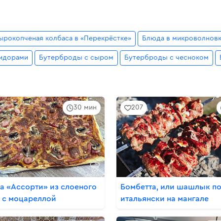
ырокопченая колбаса в «Перекрёстке»
Блюда в микроволнов
идорами
Бутерброды с сыром
Бутерброды с чесноком
30 мин
207
а «Ассорти» из слоеного
Бомбетта, или шашлык по
а с моцареллой
итальянски на мангале