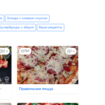
ке
Блюда с соевым соусом
Бутерброды с яйцом
Ваши рецепты
2 ч
782
1 ч
-
Правильная пицца