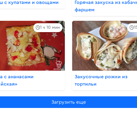
ш с купатами и овощами
Горячая закуска из кабач
фаршем
1 ч 10 мин
1
а с ананасами
Закусочные рожки из
айская»
тортильи
Загрузить еще