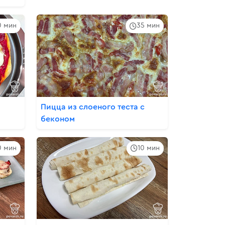
0 мин
35 мин
Пицца из слоеного теста с
беконом
0 мин
10 мин