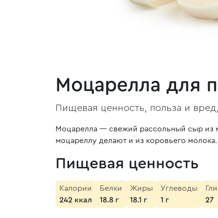
Моцарелла для 
Пищевая ценность, польза и вред
Моцарелла — свежий рассольный сыр из м
моцареллу делают и из коровьего молока.
Пищевая ценность
Калории
Белки
Жиры
Углеводы
Гл
242 ккал
18.8 г
18.1 г
1 г
27