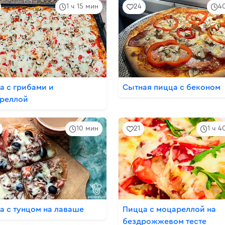
1 ч 15 мин
24
4
а с грибами и
Сытная пицца с беконом
реллой
10 мин
21
1 ч 4
а с тунцом на лаваше
Пицца с моцареллой на
бездрожжевом тесте