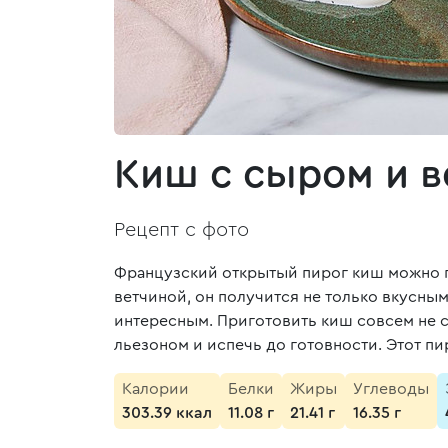
Киш с сыром и в
Рецепт с фото
Французский открытый пирог киш можно пр
ветчиной, он получится не только вкусным
интересным. Приготовить киш совсем не сл
льезоном и испечь до готовности. Этот пи
Калории
Белки
Жиры
Углеводы
303.39 ккал
11.08 г
21.41 г
16.35 г