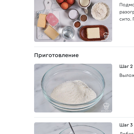
Подмо
разог
сито.
Приготовление
Шаг 2
Вылож
Шаг 3