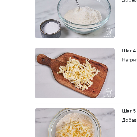
Добав
Шаг 4
Натри
Шаг 5
Добав