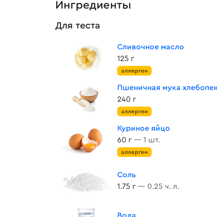
Ингредиенты
Для теста
Сливочное масло
125 г
аллерген
Пшеничная мука хлебопе
240 г
аллерген
Куриное яйцо
60 г
— 1 шт.
аллерген
Соль
1.75 г
— 0.25 ч. л.
Вода