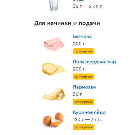
36 г
— 2 ст. л.
Для начинки и подачи
Ветчина
200 г
аллерген
Полутвердый сыр
200 г
аллерген
Пармезан
30 г
аллерген
Куриное яйцо
180 г
— 3 шт.
аллерген