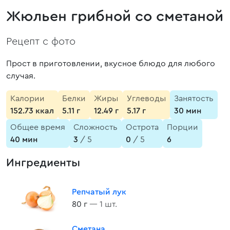
Жюльен грибной со сметаной
Рецепт с фото
Прост в приготовлении, вкусное блюдо для любого
случая.
Калории
Белки
Жиры
Углеводы
Занятость
152.73 ккал
5.11 г
12.49 г
5.17 г
30 мин
Общее время
Сложность
Острота
Порции
40 мин
3
/ 5
0
/ 5
6
Ингредиенты
Репчатый лук
80 г
— 1 шт.
Сметана