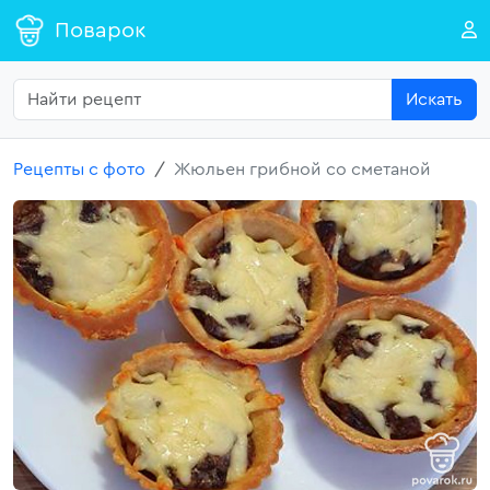
Поварок
Искать
Рецепты с фото
Жюльен грибной со сметаной