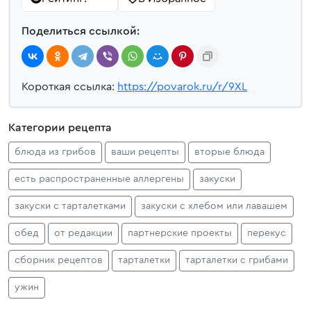
Поделиться ссылкой:
Короткая ссылка:
https://povarok.ru/r/9XL
Категории рецепта
блюда из грибов
ваши рецепты
вторые блюда
есть распространенные аллергены
закуски
закуски с тарталетками
закуски с хлебом или лавашем
обед
от редакции
партнерские проекты
перекус
сборник рецептов
тарталетки
тарталетки с грибами
ужин