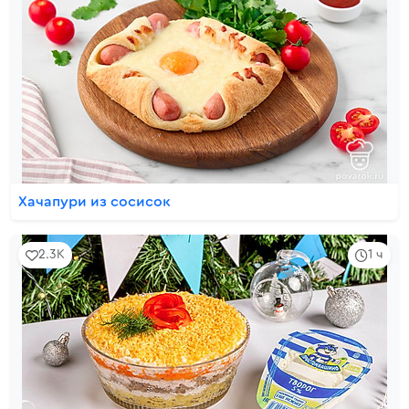
Хачапури из сосисок
2.3K
1 ч