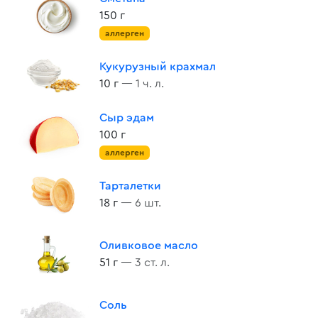
150 г
аллерген
Кукурузный крахмал
10 г
— 1 ч. л.
Сыр эдам
100 г
аллерген
Тарталетки
18 г
— 6 шт.
Оливковое масло
51 г
— 3 ст. л.
Соль