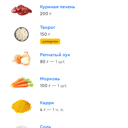
Куриная печень
200 г
Творог
150 г
аллерген
Репчатый лук
80 г
— 1 шт.
Морковь
100 г
— 1 шт.
Карри
4 г
— 1 ч. л.
Соль