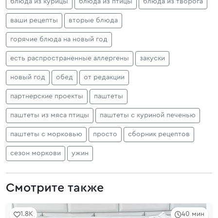
блюда из курицы
блюда из птицы
блюда из творога
ваши рецепты
вторые блюда
горячие блюда на новый год
есть распространенные аллергены
закуски
новый год
обед
от редакции
партнерские проекты
паштеты
паштеты из мяса птицы
паштеты с куриной печенью
паштеты с морковью
просто
сборник рецептов
сезон моркови
ужин
Смотрите также
1.8K
40 мин