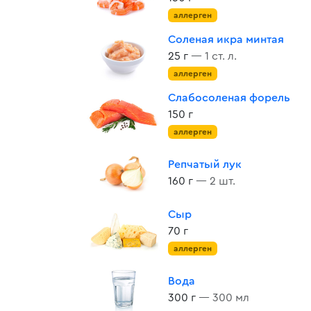
аллерген
Соленая икра минтая
25 г
— 1 ст. л.
аллерген
Слабосоленая форель
150 г
аллерген
Репчатый лук
160 г
— 2 шт.
Сыр
70 г
аллерген
Вода
300 г
— 300 мл