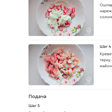
Ошпар
нареж
солом
Шаг 4
Креве
терку.
майон
Подача
Шаг 5