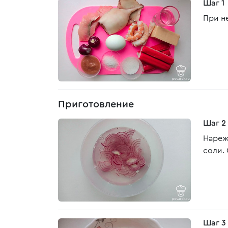
Шаг 1
При н
Приготовление
Шаг 2
Нареж
соли.
Шаг 3