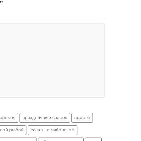
те
проекты
праздничные салаты
просто
сной рыбой
салаты с майонезом