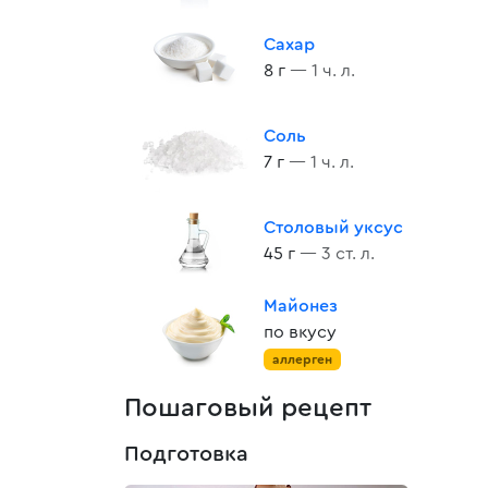
Сахар
8 г
— 1 ч. л.
Соль
7 г
— 1 ч. л.
Столовый уксус
45 г
— 3 ст. л.
Майонез
по вкусу
аллерген
Пошаговый рецепт
Подготовка