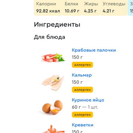
Калории
Белки
Жиры
Углеводы
З
92.82 ккал
10.69 г
4.25 г
4.21 г
1
Ингредиенты
Для блюда
Крабовые палочки
150 г
аллерген
Кальмар
150 г
аллерген
Куриное яйцо
60 г
— 1 шт.
аллерген
Креветки
150 г