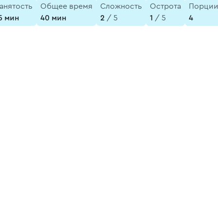
анятость
Общее время
Сложность
Острота
Порци
5 мин
40 мин
2
/ 5
1
/ 5
4