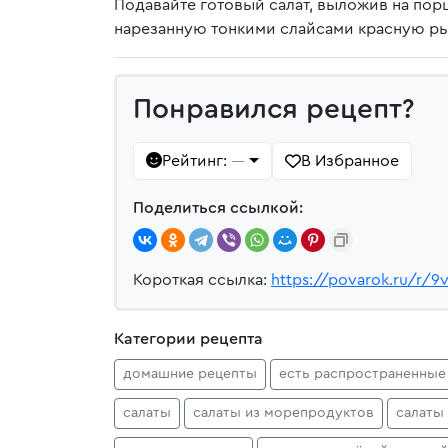
Подавайте готовый салат, выложив на по
нарезанную тонкими слайсами красную ры
Понравился рецепт?
Рейтинг:
В Избранное
—
Поделиться ссылкой:
Короткая ссылка:
https://povarok.ru/r/9
Категории рецепта
домашние рецепты
есть распространенные
салаты
салаты из морепродуктов
салаты