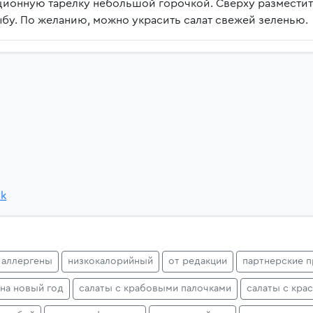
рционную тарелку небольшой горочкой. Сверху размести
бу. По желанию, можно украсить салат свежей зеленью.
vk
 аллергены
низкокалорийный
от редакции
партнерские 
 на новый год
салаты с крабовыми палочками
салаты с кра