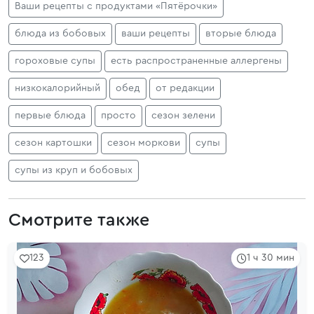
Ваши рецепты с продуктами «Пятёрочки»
блюда из бобовых
ваши рецепты
вторые блюда
гороховые супы
есть распространенные аллергены
низкокалорийный
обед
от редакции
первые блюда
просто
сезон зелени
сезон картошки
сезон моркови
супы
супы из круп и бобовых
Смотрите также
123
1 ч 30 мин