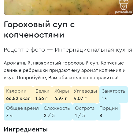
Гороховый суп с
копченостями
Рецепт с фото —
Интернациональная кухня
Ароматный, наваристый гороховый суп. Копченые
свиные ребрышки придают ему аромат копчения и
вкус. Попробуйте, Вам обязательно понравится!
Калории
Белки
Жиры
Углеводы
Занятость
66.82 ккал
1.56 г
4.97 г
4.07 г
1 ч
Общее время
Сложность
Острота
Порции
7 ч
2
/ 5
1
/ 5
8
Ингредиенты