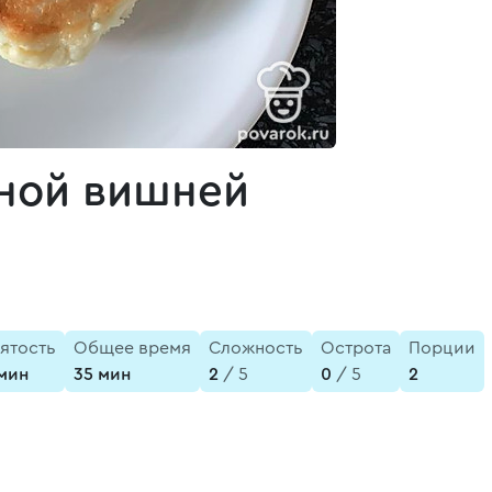
ной вишней
ятость
Общее время
Сложность
Острота
Порции
мин
35 мин
2
/ 5
0
/ 5
2