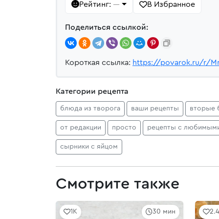
Рейтинг:
В Избранное
—
Поделиться ссылкой:
Короткая ссылка:
https://povarok.ru/r/
Категории рецепта
блюда из творога
ваши рецепты
вторые 
от редакции
просто
рецепты с любимым
сырники с яйцом
Смотрите также
1K
30 мин
2.