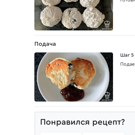
готов
Подача
Шаг 5
Подае
Понравился рецепт?