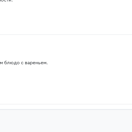
ности.
м блюдо с вареньем.