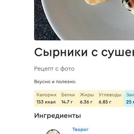
Сырники с суше
Рецепт с фото
Вкусно и полезно.
Калории
Белки
Жиры
Углеводы
Зан
153 ккал
14.7 г
6.36 г
6.85 г
25 
Ингредиенты
Творог