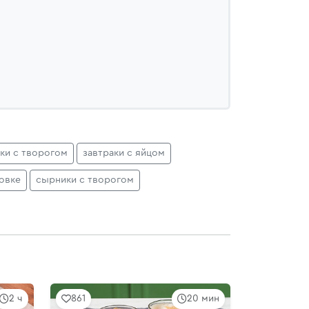
аки с творогом
завтраки с яйцом
овке
сырники с творогом
2 ч
861
20 мин