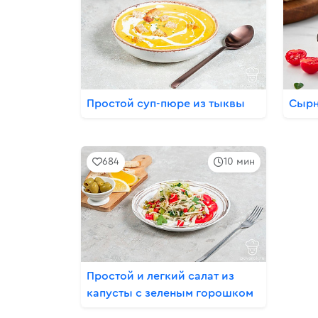
Простой суп-пюре из тыквы
Сырн
684
10 мин
Простой и легкий салат из
капусты с зеленым горошком