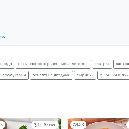
Mnw
блюда
есть распространенные аллергены
завтрак
завтр
и продуктами
рецепты с ягодами
сырники
сырники в дух
4K
1 ч 10 мин
1.5K