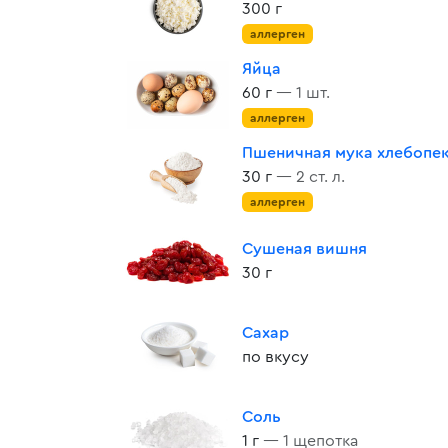
300 г
аллерген
Яйца
60 г
— 1 шт.
аллерген
Пшеничная мука хлебопе
30 г
— 2 ст. л.
аллерген
Сушеная вишня
30 г
Сахар
по вкусу
Соль
1 г
— 1 щепотка