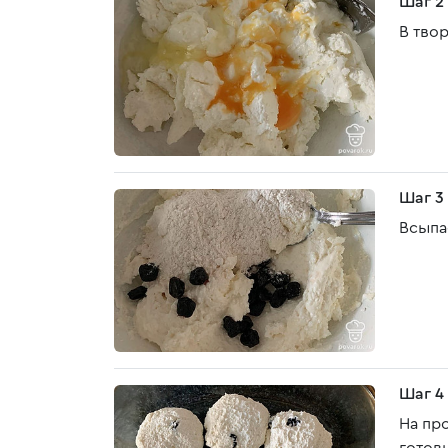
Шаг 2
В твор
Шаг 3
Всыпа
Шаг 4
На пр