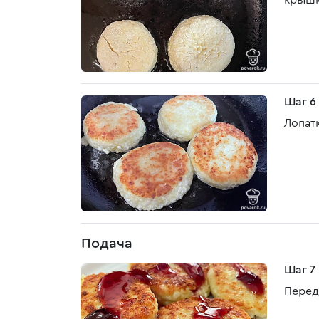
крышк
Шаг 6
Лопат
Подача
Шаг 7
Перед