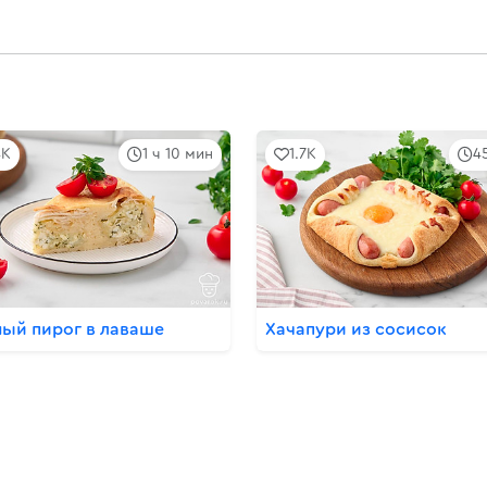
4K
1 ч 10 мин
1.7K
4
ый пирог в лаваше
Хачапури из сосисок