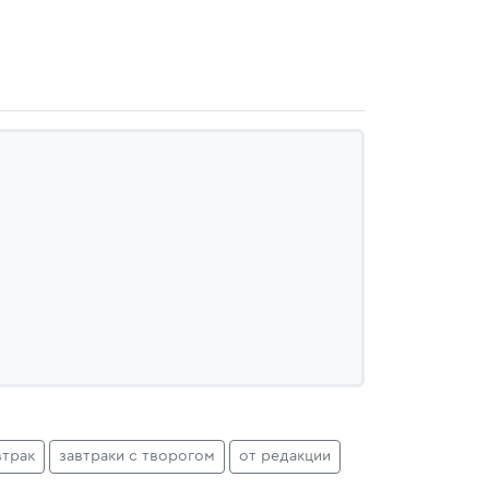
втрак
завтраки с творогом
от редакции