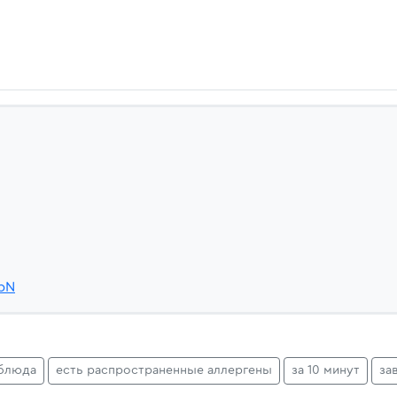
MpN
блюда
есть распространенные аллергены
за 10 минут
за