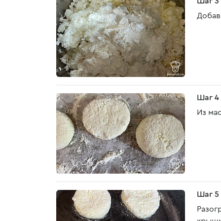
Шаг 3
Добав
Шаг 4
Из ма
Шаг 5
Разог