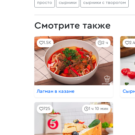
просто
сырники
сырники с творогом
Смотрите также
1.5K
2 ч
2.
Лагман в казане
Сырн
725
1 ч 10 мин