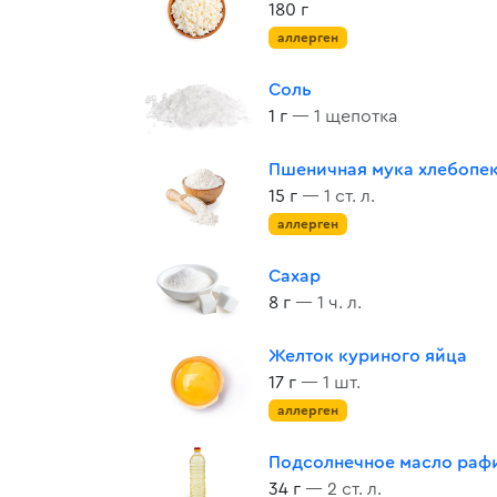
180 г
аллерген
Соль
1 г
— 1 щепотка
Пшеничная мука хлебопе
15 г
— 1 ст. л.
аллерген
Сахар
8 г
— 1 ч. л.
Желток куриного яйца
17 г
— 1 шт.
аллерген
Подсолнечное масло раф
34 г
— 2 ст. л.