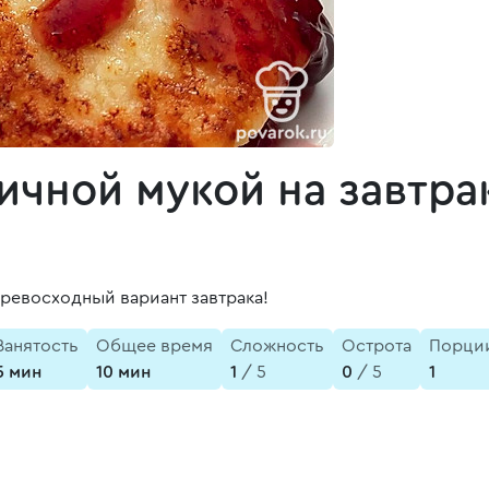
чной мукой на завтра
ревосходный вариант завтрака!
Занятость
Общее время
Сложность
Острота
Порци
5 мин
10 мин
1
/ 5
0
/ 5
1