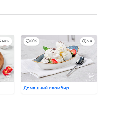
5 мин
606
6 ч
Домашний пломбир