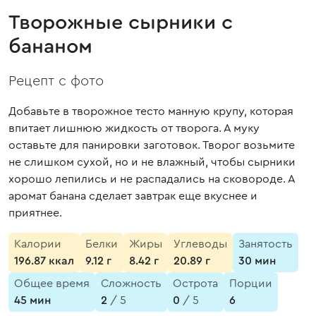
Творожные сырники с
бананом
Рецепт с фото
Добавьте в творожное тесто манную крупу, которая
впитает лишнюю жидкость от творога. А муку
оставьте для панировки заготовок. Творог возьмите
не слишком сухой, но и не влажный, чтобы сырники
хорошо лепились и не распадались на сковороде. А
аромат банана сделает завтрак еще вкуснее и
приятнее.
Калории
Белки
Жиры
Углеводы
Занятость
196.87 ккал
9.12 г
8.42 г
20.89 г
30 мин
Общее время
Сложность
Острота
Порции
45 мин
2
/ 5
0
/ 5
6