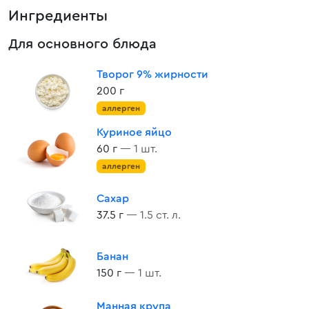
Ингредиенты
Для основного блюда
Творог 9% жирности
200 г
аллерген
Куриное яйцо
60 г
— 1 шт.
аллерген
Сахар
37.5 г
— 1.5 ст. л.
Банан
150 г
— 1 шт.
Манная крупа