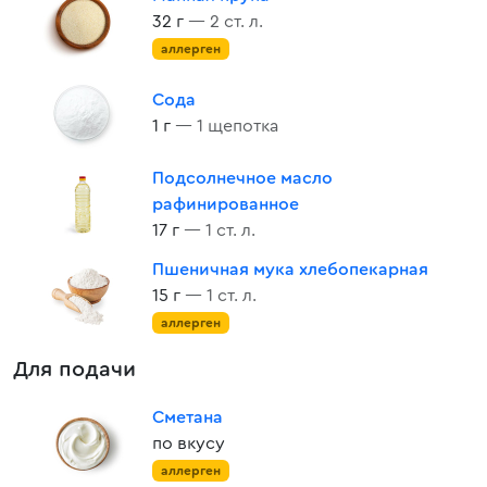
32 г
— 2 ст. л.
аллерген
Сода
1 г
— 1 щепотка
Подсолнечное масло
рафинированное
17 г
— 1 ст. л.
Пшеничная мука хлебопекарная
15 г
— 1 ст. л.
аллерген
Для подачи
Сметана
по вкусу
аллерген