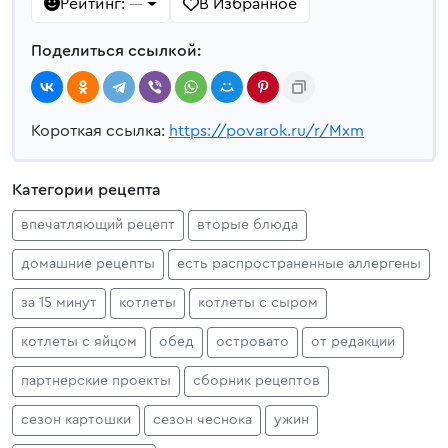
Рейтинг:
В Избранное
—
Поделиться ссылкой:
Короткая ссылка:
https://povarok.ru/r/Mxm
Категории рецепта
впечатляющий рецепт
вторые блюда
домашние рецепты
есть распространенные аллергены
за 15 минут
котлеты
котлеты с сыром
котлеты с яйцом
обед
островато
от редакции
партнерские проекты
сборник рецептов
сезон картошки
сезон чеснока
ужин