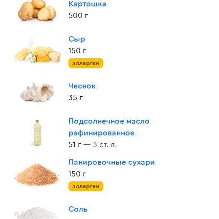
Картошка
500 г
Сыр
150 г
аллерген
Чеснок
35 г
Подсолнечное масло
рафинированное
51 г
— 3 ст. л.
Панировочные сухари
150 г
аллерген
Соль