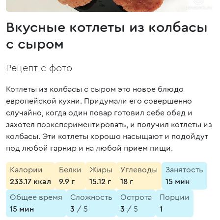
Вкусные котлеты из колбасы
с сыром
Рецепт с фото
Котлеты из колбасы с сыром это новое блюдо
европейской кухни. Придумали его совершенно
случайно, когда один повар готовил себе обед и
захотел поэкспериментировать, и получил котлеты из
колбасы. Эти котлеты хорошо насыщают и подойдут
под любой гарнир и на любой прием пищи.
Калории
Белки
Жиры
Углеводы
Занятость
233.17 ккал
9.9 г
15.12 г
18 г
15 мин
Общее время
Сложность
Острота
Порции
15 мин
3
/ 5
3
/ 5
1