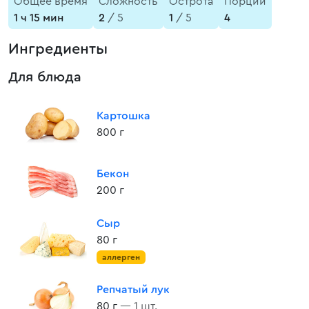
Общее время
Сложность
Острота
Порции
1 ч 15 мин
2
/ 5
1
/ 5
4
Ингредиенты
Для блюда
Картошка
800 г
Бекон
200 г
Сыр
80 г
аллерген
Репчатый лук
80 г
— 1 шт.