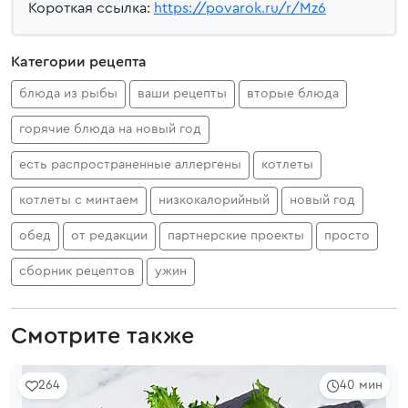
Короткая ссылка:
https://povarok.ru/r/Mz6
Категории рецепта
блюда из рыбы
ваши рецепты
вторые блюда
горячие блюда на новый год
есть распространенные аллергены
котлеты
котлеты с минтаем
низкокалорийный
новый год
обед
от редакции
партнерские проекты
просто
сборник рецептов
ужин
Смотрите также
264
40 мин