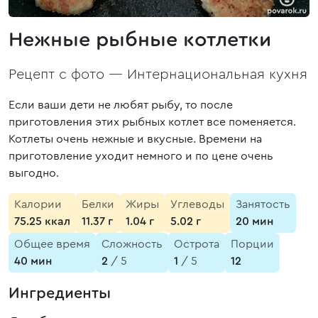
Нежные рыбные котлетки
Рецепт с фото —
Интернациональная кухня
Если ваши дети не любят рыбу, то после
приготовления этих рыбных котлет все поменяется.
Котлеты очень нежные и вкусные. Времени на
приготовление уходит немного и по цене очень
выгодно.
Калории
Белки
Жиры
Углеводы
Занятость
75.25 ккал
11.37 г
1.04 г
5.02 г
20 мин
Общее время
Сложность
Острота
Порции
40 мин
2
/ 5
1
/ 5
12
Ингредиенты