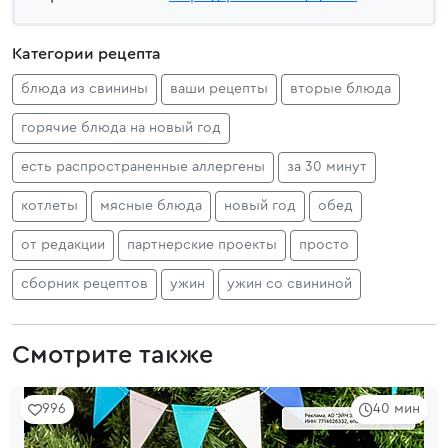
Категории рецепта
блюда из свинины
ваши рецепты
вторые блюда
горячие блюда на новый год
есть распространенные аллергены
за 30 минут
котлеты
мясные блюда
новый год
обед
от редакции
партнерские проекты
просто
сборник рецептов
ужин
ужин со свининой
Смотрите также
996
40 мин