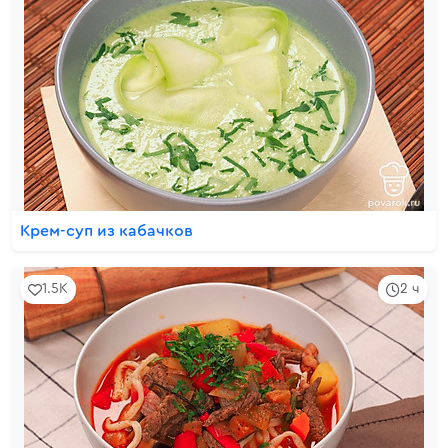
Крем-суп из кабачков
1.5K
2 ч