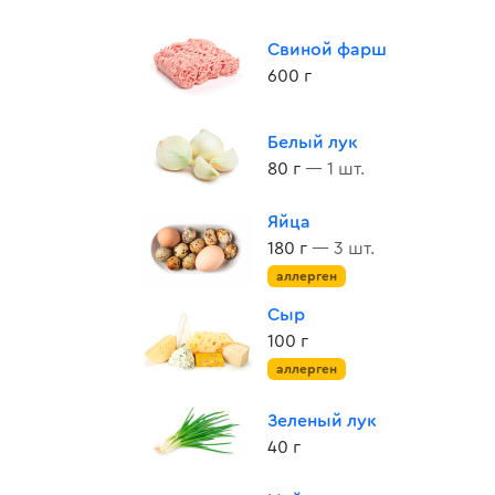
Свиной фарш
600 г
Белый лук
80 г
— 1 шт.
Яйца
180 г
— 3 шт.
аллерген
Сыр
100 г
аллерген
Зеленый лук
40 г