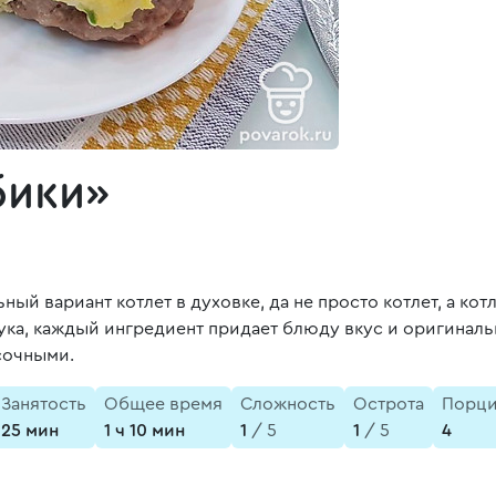
бики»
 вариант котлет в духовке, да не просто котлет, а котл
лука, каждый ингредиент придает блюду вкус и оригинальн
сочными.
Занятость
Общее время
Сложность
Острота
Порц
25 мин
1 ч 10 мин
1
/ 5
1
/ 5
4