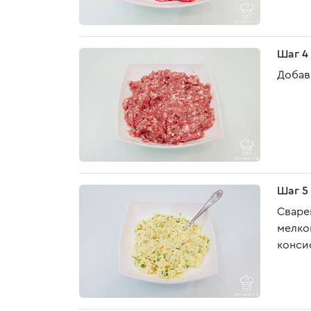
Шаг 4
Добав
Шаг 5
Сваре
мелко
конси