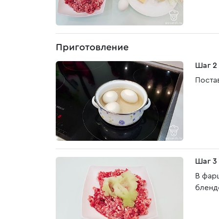
Приготовление
Шаг 2
Поста
Шаг 3
В фар
бленд