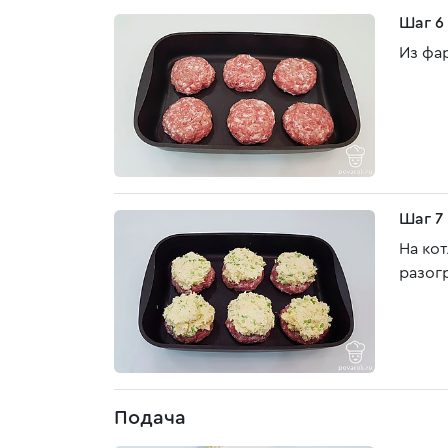
Шаг 6
Из фа
Шаг 7
На ко
разог
Подача