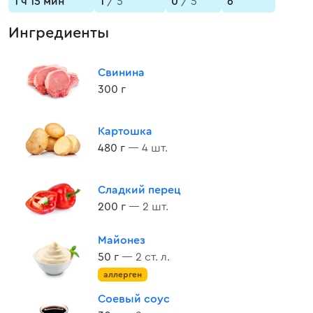
1 ч 15 мин
1
/ 5
0
/ 5
6
Ингредиенты
Свинина
300 г
Картошка
480 г
— 4 шт.
Сладкий перец
200 г
— 2 шт.
Майонез
50 г
— 2 ст. л.
аллерген
Соевый соус