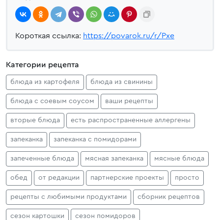
Короткая ссылка:
https://povarok.ru/r/Pxe
Категории рецепта
блюда из картофеля
блюда из свинины
блюда с соевым соусом
ваши рецепты
вторые блюда
есть распространенные аллергены
запеканка
запеканка с помидорами
запеченные блюда
мясная запеканка
мясные блюда
обед
от редакции
партнерские проекты
просто
рецепты с любимыми продуктами
сборник рецептов
сезон картошки
сезон помидоров