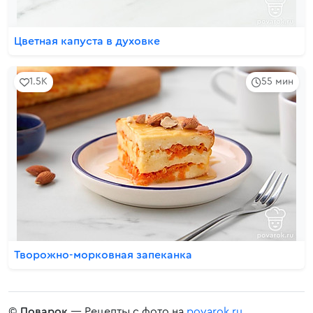
Цветная капуста в духовке
1.5K
55 мин
Творожно-морковная запеканка
©
Поварок
— Рецепты с фото на
povarok.ru