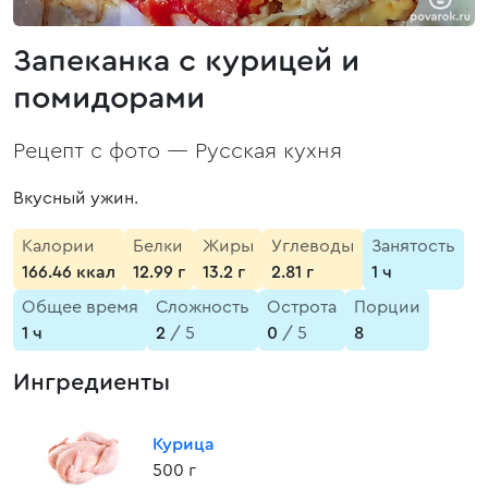
Запеканка с курицей и
помидорами
Рецепт с фото —
Русская кухня
Вкусный ужин.
Калории
Белки
Жиры
Углеводы
Занятость
166.46 ккал
12.99 г
13.2 г
2.81 г
1 ч
Общее время
Сложность
Острота
Порции
1 ч
2
/ 5
0
/ 5
8
Ингредиенты
Курица
500 г