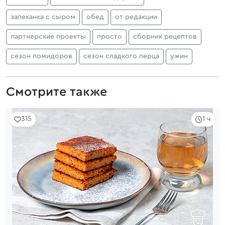
запеканка с сыром
обед
от редакции
партнерские проекты
просто
сборник рецептов
сезон помидоров
сезон сладкого перца
ужин
Смотрите также
315
1 ч