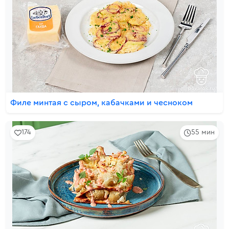
Филе минтая с сыром, кабачками и чесноком
174
55 мин