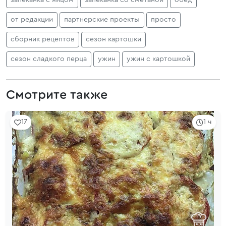
запеканка с яйцом
запеканка со сметаной
обед
от редакции
партнерские проекты
просто
сборник рецептов
сезон картошки
сезон сладкого перца
ужин
ужин с картошкой
Смотрите также
17
1 ч