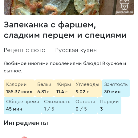
Запеканка с фаршем,
сладким перцем и специями
Рецепт с фото —
Русская кухня
Любимое многими поколениями блюдо! Вкусное и
сытное.
Калории
Белки
Жиры
Углеводы
Занятость
155.37 ккал
6.81 г
11.4 г
9.02 г
30 мин
Общее время
Сложность
Острота
Порции
45 мин
1
/ 5
0
/ 5
3
Ингредиенты