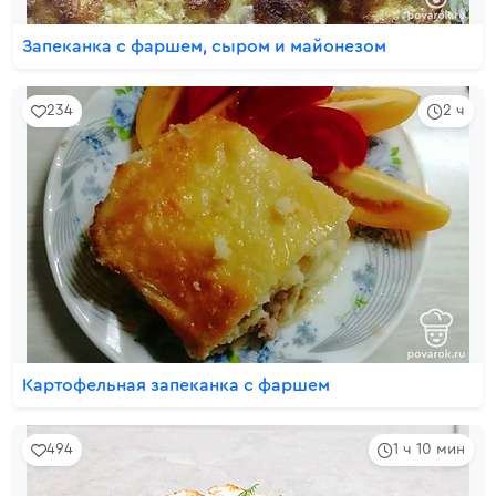
Запеканка с фаршем, сыром и майонезом
234
2 ч
Картофельная запеканка с фаршем
494
1 ч 10 мин