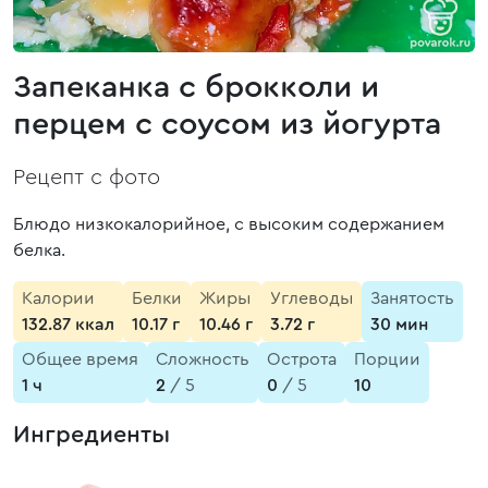
Запеканка с брокколи и
перцем с соусом из йогурта
Рецепт с фото
Блюдо низкокалорийное, с высоким содержанием
белка.
Калории
Белки
Жиры
Углеводы
Занятость
132.87 ккал
10.17 г
10.46 г
3.72 г
30 мин
Общее время
Сложность
Острота
Порции
1 ч
2
/ 5
0
/ 5
10
Ингредиенты