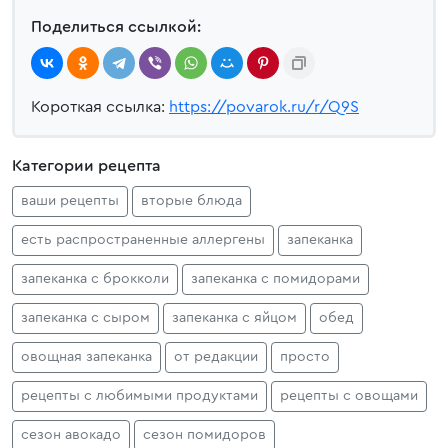
Поделиться ссылкой:
Короткая ссылка:
https://povarok.ru/r/Q9S
Категории рецепта
ваши рецепты
вторые блюда
есть распространенные аллергены
запеканка
запеканка с брокколи
запеканка с помидорами
запеканка с сыром
запеканка с яйцом
обед
овощная запеканка
от редакции
просто
рецепты с любимыми продуктами
рецепты с овощами
сезон авокадо
сезон помидоров