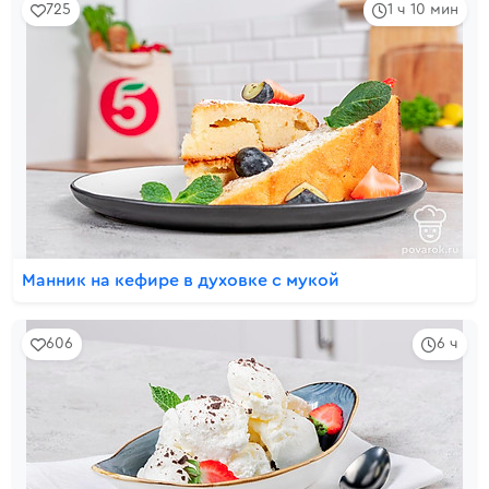
725
1 ч 10 мин
Манник на кефире в духовке с мукой
606
6 ч