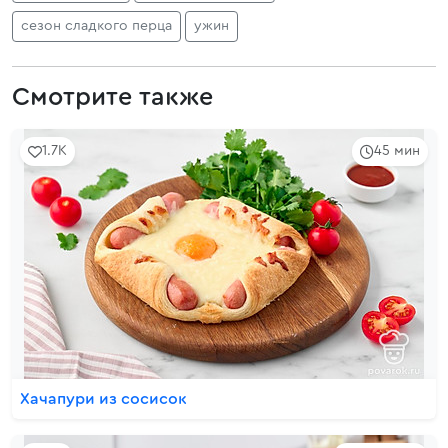
сезон сладкого перца
ужин
Смотрите также
1.7K
45 мин
Хачапури из сосисок