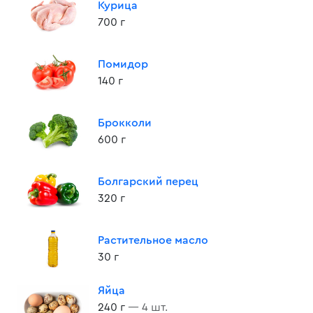
Курица
700 г
Помидор
140 г
Брокколи
600 г
Болгарский перец
320 г
Растительное масло
30 г
Яйца
240 г
— 4 шт.