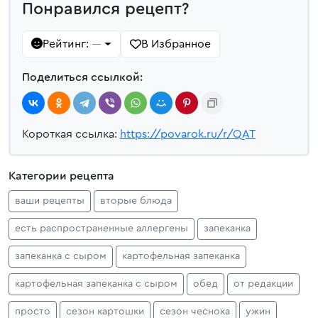
Понравился рецепт?
Рейтинг:
В Избранное
—
Поделиться ссылкой:
Короткая ссылка:
https://povarok.ru/r/QAT
Категории рецепта
ваши рецепты
вторые блюда
есть распространенные аллергены
запеканка
запеканка с сыром
картофельная запеканка
картофельная запеканка с сыром
обед
от редакции
просто
сезон картошки
сезон чеснока
ужин