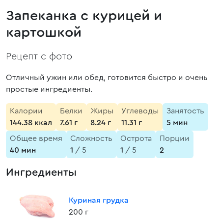
Запеканка с курицей и
картошкой
Рецепт с фото
Отличный ужин или обед, готовится быстро и очень
простые ингредиенты.
Калории
Белки
Жиры
Углеводы
Занятость
144.38 ккал
7.61 г
8.24 г
11.31 г
5 мин
Общее время
Сложность
Острота
Порции
40 мин
1
/ 5
1
/ 5
2
Ингредиенты
Куриная грудка
200 г