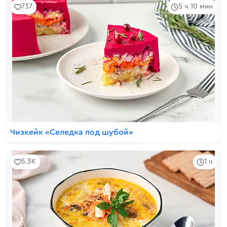
737
5 ч 10 мин
Чизкейк «Селедка под шубой»
5.3K
1 ч