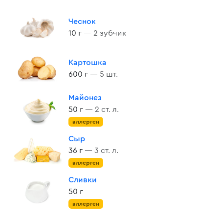
Чеснок
10 г
— 2 зубчик
Картошка
600 г
— 5 шт.
Майонез
50 г
— 2 ст. л.
аллерген
Сыр
36 г
— 3 ст. л.
аллерген
Сливки
50 г
аллерген