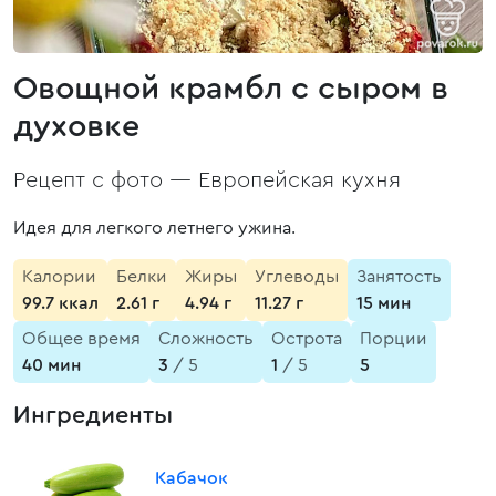
Овощной крамбл с сыром в
духовке
Рецепт с фото —
Европейская кухня
Идея для легкого летнего ужина.
Калории
Белки
Жиры
Углеводы
Занятость
99.7 ккал
2.61 г
4.94 г
11.27 г
15 мин
Общее время
Сложность
Острота
Порции
40 мин
3
/ 5
1
/ 5
5
Ингредиенты
Кабачок