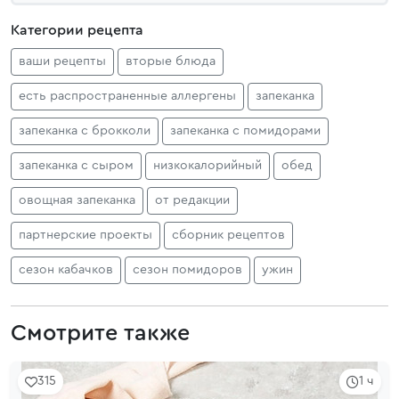
Категории рецепта
ваши рецепты
вторые блюда
есть распространенные аллергены
запеканка
запеканка с брокколи
запеканка с помидорами
запеканка с сыром
низкокалорийный
обед
овощная запеканка
от редакции
партнерские проекты
сборник рецептов
сезон кабачков
сезон помидоров
ужин
Смотрите также
315
1 ч