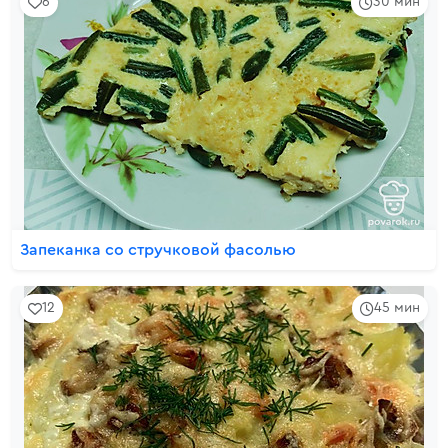
6
30 мин
Запеканка со стручковой фасолью
12
45 мин