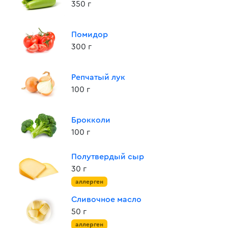
350 г
Помидор
300 г
Репчатый лук
100 г
Брокколи
100 г
Полутвердый сыр
30 г
аллерген
Сливочное масло
50 г
аллерген