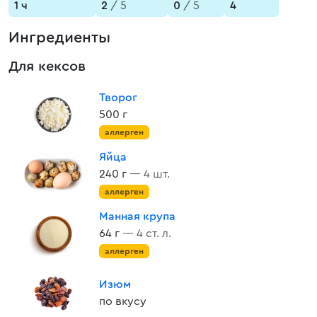
1 ч
2
/ 5
0
/ 5
4
Ингредиенты
Для кексов
Творог
500 г
аллерген
Яйца
240 г
— 4 шт.
аллерген
Манная крупа
64 г
— 4 ст. л.
аллерген
Изюм
по вкусу