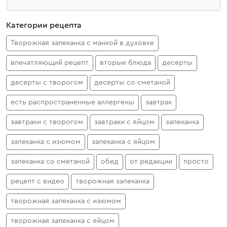
Категории рецепта
Творожная запеканка с манкой в духовке
впечатляющий рецепт
вторые блюда
десерты
десерты с творогом
десерты со сметаной
есть распространенные аллергены
завтрак
завтраки с творогом
завтраки с яйцом
запеканка
запеканка с изюмом
запеканка с яйцом
запеканка со сметаной
обед
от редакции
просто
рецепт с видео
творожная запеканка
творожная запеканка с изюмом
творожная запеканка с яйцом