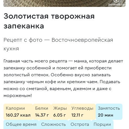
Золотистая творожная
запеканка
Рецепт с фото —
Восточноевропейская
кухня
Главная часть моего рецепта — манка, которая делает
запеканку особенной и помогает ей приобрести
золотистый оттенок. Особенно вкусно запивать
запеканку черным кофе или крепким чаем. Подавать
можно со сметаной, вареньем, джемом и даже с
мороженым!
Калории
Белки
Жиры
Углеводы
Занятость
160.27 ккал
14.37 г
6.05 г
12.11 г
20 мин
Общее время
Сложность
Острота
Порции