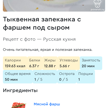
Тыквенная запеканка с
фаршем под сыром
Рецепт с фото —
Русская кухня
Очень питательная, яркая и полезная запеканка.
Калории
Белки
Жиры
Углеводы
Занятость
159.63 ккал
6.37 г
12.88 г
5.66 г
20 мин
Общее время
Сложность
Острота
Порции
50 мин
1
/ 5
0
/ 5
1
Ингредиенты
Мясной фарш