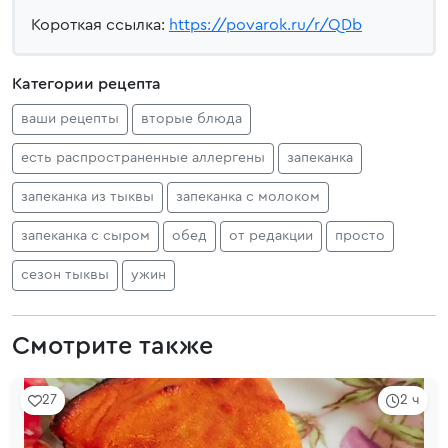
Короткая ссылка:
https://povarok.ru/r/QDb
Категории рецепта
ваши рецепты
вторые блюда
есть распространенные аллергены
запеканка
запеканка из тыквы
запеканка с молоком
запеканка с сыром
обед
от редакции
просто
сезон тыквы
ужин
Смотрите также
27
2 ч