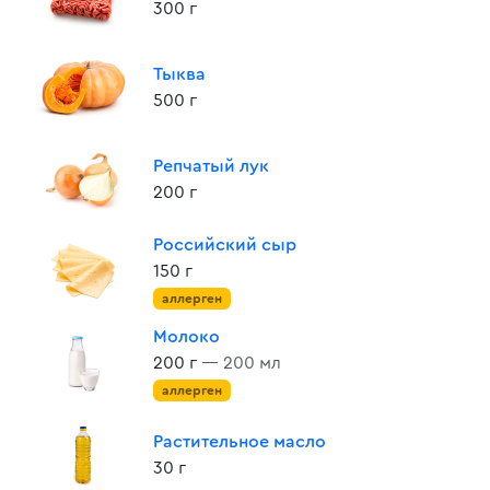
300 г
Тыква
500 г
Репчатый лук
200 г
Российский сыр
150 г
аллерген
Молоко
200 г
— 200 мл
аллерген
Растительное масло
30 г