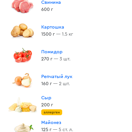
Свинина
600 г
Картошка
1500 г
— 1.5 кг
Помидор
270 г
— 3 шт.
Репчатый лук
160 г
— 2 шт.
Сыр
200 г
аллерген
Майонез
125 г
— 5 ст. л.