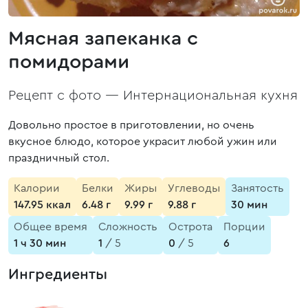
Мясная запеканка с
помидорами
Рецепт с фото —
Интернациональная кухня
Довольно простое в приготовлении, но очень
вкусное блюдо, которое украсит любой ужин или
праздничный стол.
Калории
Белки
Жиры
Углеводы
Занятость
147.95 ккал
6.48 г
9.99 г
9.88 г
30 мин
Общее время
Сложность
Острота
Порции
1 ч 30 мин
1
/ 5
0
/ 5
6
Ингредиенты