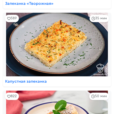
Запеканка «Творожная»
389
35 мин
Капустная запеканка
822
50 мин