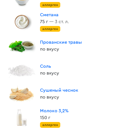
аллерген
Сметана
75 г
— 3 ст. л.
аллерген
Прованские травы
по вкусу
Соль
по вкусу
Сушеный чеснок
по вкусу
Молоко 3,2%
150 г
аллерген