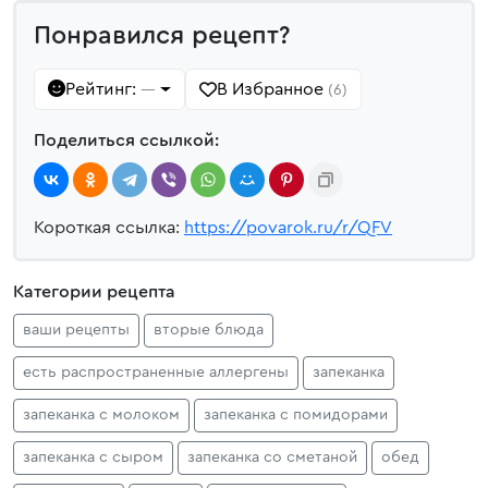
Понравился рецепт?
Рейтинг:
В Избранное
—
(6)
Поделиться ссылкой:
Короткая ссылка:
https://povarok.ru/r/QFV
Категории рецепта
ваши рецепты
вторые блюда
есть распространенные аллергены
запеканка
запеканка с молоком
запеканка с помидорами
запеканка с сыром
запеканка со сметаной
обед