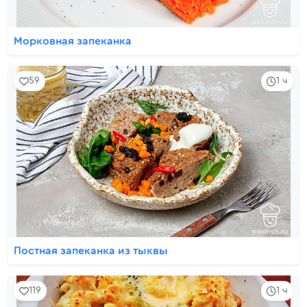
Морковная запеканка
59
1 ч
Постная запеканка из тыквы
119
1 ч