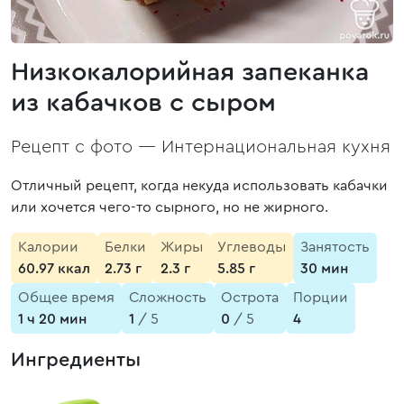
Низкокалорийная запеканка
из кабачков с сыром
Рецепт с фото —
Интернациональная кухня
Отличный рецепт, когда некуда использовать кабачки
или хочется чего-то сырного, но не жирного.
Калории
Белки
Жиры
Углеводы
Занятость
60.97 ккал
2.73 г
2.3 г
5.85 г
30 мин
Общее время
Сложность
Острота
Порции
1 ч 20 мин
1
/ 5
0
/ 5
4
Ингредиенты