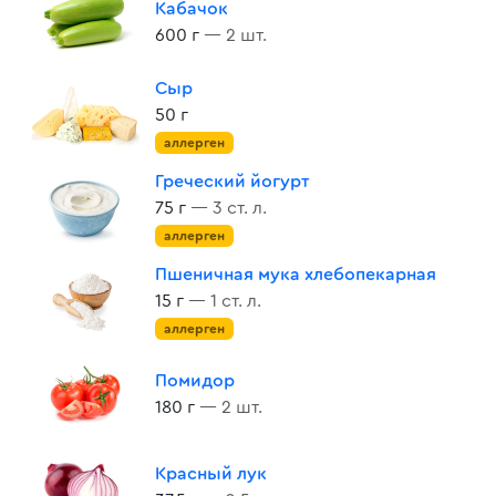
Кабачок
600 г
— 2 шт.
Сыр
50 г
аллерген
Греческий йогурт
75 г
— 3 ст. л.
аллерген
Пшеничная мука хлебопекарная
15 г
— 1 ст. л.
аллерген
Помидор
180 г
— 2 шт.
Красный лук