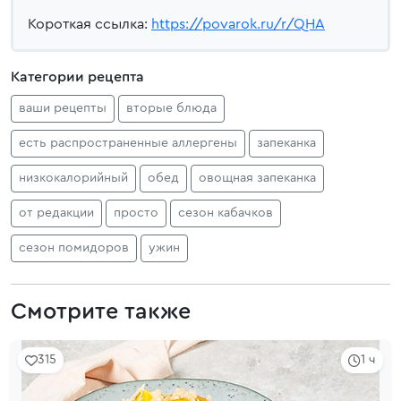
Короткая ссылка:
https://povarok.ru/r/QHA
Категории рецепта
ваши рецепты
вторые блюда
есть распространенные аллергены
запеканка
низкокалорийный
обед
овощная запеканка
от редакции
просто
сезон кабачков
сезон помидоров
ужин
Смотрите также
315
1 ч