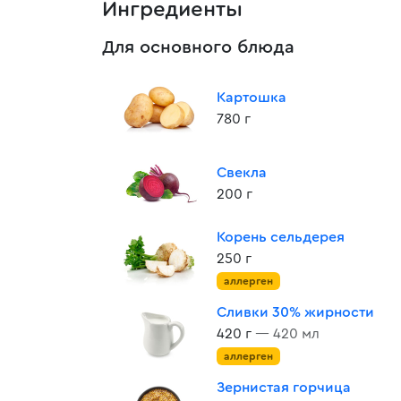
Ингредиенты
Для основного блюда
Картошка
780 г
Свекла
200 г
Корень сельдерея
250 г
аллерген
Сливки 30% жирности
420 г
— 420 мл
аллерген
Зернистая горчица