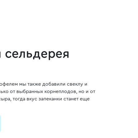
я сельдерея
тофелем мы также добавили свеклу и
лько от выбранных корнеплодов, но и от
ра, тогда вкус запеканки станет еще