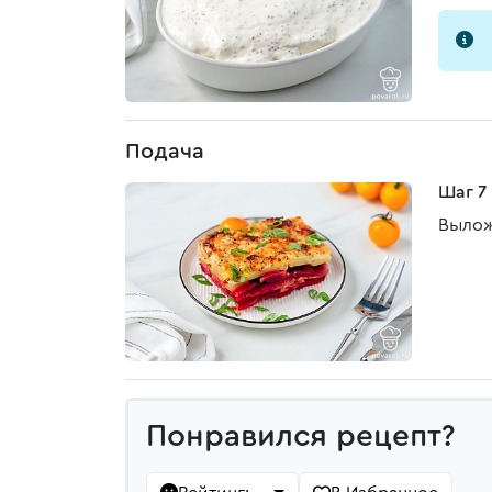
Подача
Шаг 7
Вылож
Понравился рецепт?