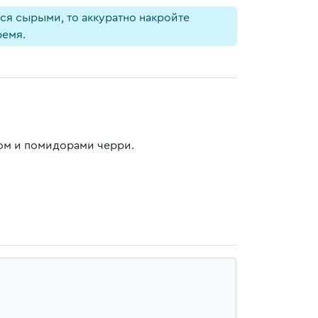
ся сырыми, то аккуратно накройте
ремя.
ком и помидорами черри.