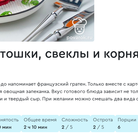
ртошки, свеклы и корн
до напоминает французский гратен. Только вместе с кар
 овощная запеканка. Вкус готового блюда зависит не то
и и твердый сыр. При желании можно смешать два вида сы
анятость
Общее время
Сложность
Острота
Порции
0 мин
2 ч 10 мин
2
/ 5
2
/ 5
6