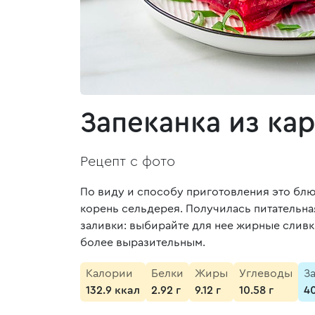
Запеканка из ка
Рецепт с фото
По виду и способу приготовления это блю
корень сельдерея. Получилась питательная
заливки: выбирайте для нее жирные сливк
более выразительным.
Калории
Белки
Жиры
Углеводы
З
132.9 ккал
2.92 г
9.12 г
10.58 г
4