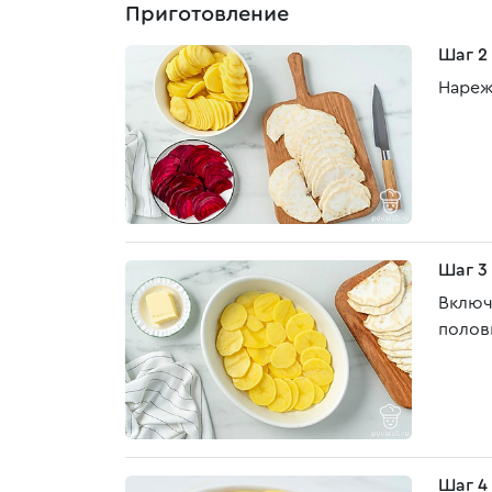
Приготовление
Шаг 2
Нареж
Шаг 3
Включ
полов
Шаг 4