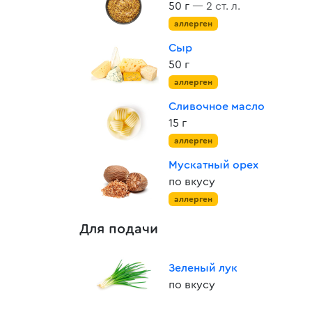
50 г
— 2 ст. л.
аллерген
Сыр
50 г
аллерген
Сливочное масло
15 г
аллерген
Мускатный орех
по вкусу
аллерген
Для подачи
Зеленый лук
по вкусу