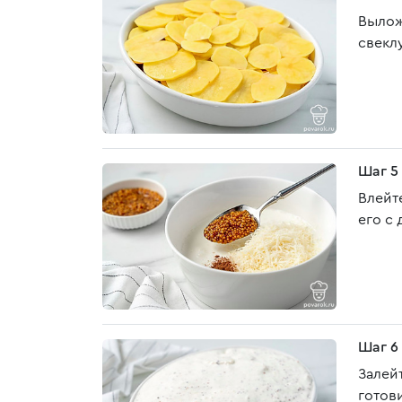
Вылож
свекл
Шаг 5
Влейт
его с
Шаг 6
Залей
готови