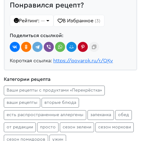
Понравился рецепт?
Рейтинг:
В Избранное
—
(3)
Поделиться ссылкой:
Короткая ссылка:
https://povarok.ru/r/QKv
Категории рецепта
Ваши рецепты с продуктами «Перекрёстка»
ваши рецепты
вторые блюда
есть распространенные аллергены
запеканка
обед
от редакции
просто
сезон зелени
сезон моркови
сезон помидоров
ужин