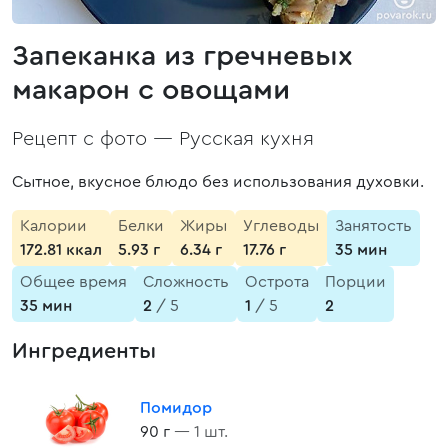
Запеканка из гречневых
макарон с овощами
Рецепт с фото —
Русская кухня
Сытное, вкусное блюдо без использования духовки.
Калории
Белки
Жиры
Углеводы
Занятость
172.81 ккал
5.93 г
6.34 г
17.76 г
35 мин
Общее время
Сложность
Острота
Порции
35 мин
2
/ 5
1
/ 5
2
Ингредиенты
Помидор
90 г
— 1 шт.