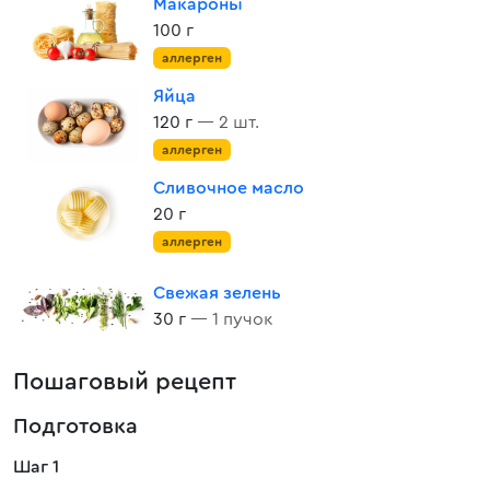
Макароны
100 г
аллерген
Яйца
120 г
— 2 шт.
аллерген
Сливочное масло
20 г
аллерген
Свежая зелень
30 г
— 1 пучок
Пошаговый рецепт
Подготовка
Шаг 1