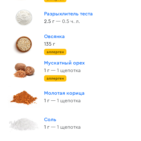
Разрыхлитель теста
2.5 г
— 0.5 ч. л.
Овсянка
135 г
аллерген
Мускатный орех
1 г
— 1 щепотка
аллерген
Молотая корица
1 г
— 1 щепотка
Соль
1 г
— 1 щепотка