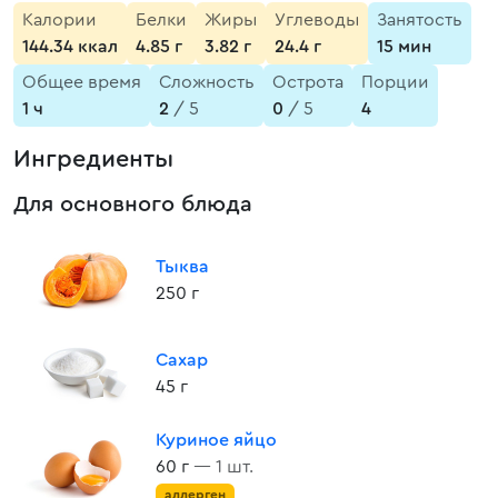
Калории
Белки
Жиры
Углеводы
Занятость
144.34 ккал
4.85 г
3.82 г
24.4 г
15 мин
Общее время
Сложность
Острота
Порции
1 ч
2
/ 5
0
/ 5
4
Ингредиенты
Для основного блюда
Тыква
250 г
Сахар
45 г
Куриное яйцо
60 г
— 1 шт.
аллерген