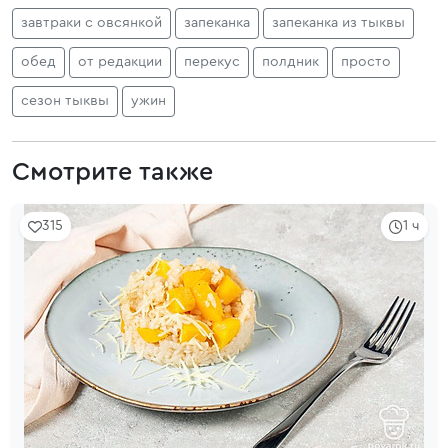
завтраки с овсянкой
запеканка
запеканка из тыквы
обед
от редакции
перекус
полдник
просто
сезон тыквы
ужин
Смотрите также
315
1 ч